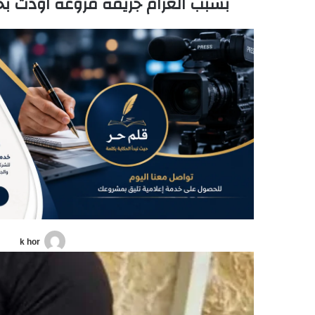
بسبب الغرام جريمة مروعة اودت ب
k hor