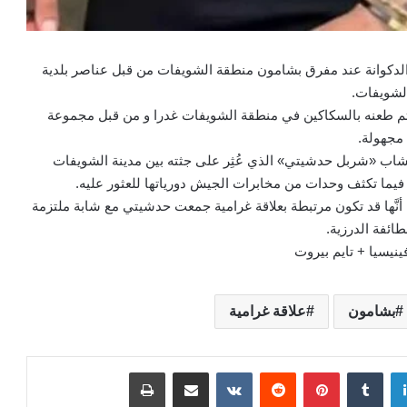
دكوانة عند مفرق بشامون منطقة الشويفات من قبل عناصر بلدية
لشويفات.
تم طعنه بالسكاكين في منطقة الشويفات غدرا و من قبل مجموعة
مجهولة.
شاب «شربل حدشيتي» الذي عُثِر على جثته بين مدينة الشويفات
فيما تكثف وحدات من مخابرات الجيش دورياتها للعثور عليه.
نَّها قد تكون مرتبطة بعلاقة غرامية جمعت حدشيتي مع شابة ملتزمة
طائفة الدرزية.
نيسيا + تايم بيروت
بشامون
علاقة غرامية
لينكدإن
بينتيريست
مشاركة عبر البريد
طباعة