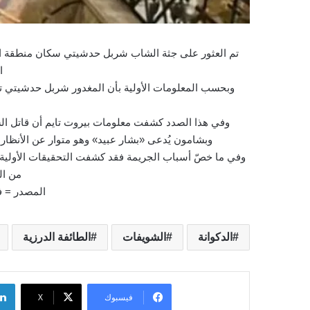
تم العثور على جثة الشاب شربل حدشيتي سكان منطقة ال
ا
وبحسب المعلومات الأولية بأن المغدور شربل حدشيتي 
وفي هذا الصدد كشفت معلومات بيروت تايم أن قاتل ال
وبشامون يُدعى «بشار عبيد» وهو متوار عن الأنظار 
وفي ما خصّ أسباب الجريمة فقد كشفت التحقيقات الأولية أ
من ال
المصدر = في
الدكوانة
الشويفات
الطائفة الدرزية
فيسبوك
‫X