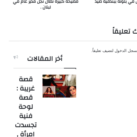
 في بلونة ببندقية صيد
فضيحة كبيرة تطال نجل مدير عام في
لبنان .
ك تعليقاً
سجل الدخول
لتضيف تعليقاً.
أخر المقالات
قصة
غريبة :
قصة
لوحة
فنية
تجسدت
امرأة ,