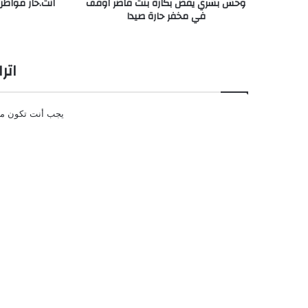
وحش بشري يفض بكارة بنت قاصر اوقف
انت.حار مواطن
في مخفر حارة صيدا
اتر
يجب أنت تكون
م