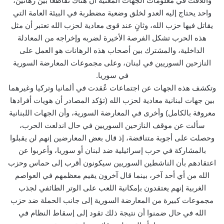
واللافت في معلومات الجهات المعنية أن هناك تقاطعاً بين رهانين،
واحد يحتاج إليه العدو لخلق وضعية مضطربة في البيئة العامة التي
يقاتل فيها حزب الله، وثانٍ عند قوى معادية لحزب الله تعتبر أن مثل
هذه الحرب تشكل الفرصة الأخيرة لضربه وإخراجه من المعادلة
الداخلية، والمشترك بين أصحاب هذه الرهانات هو العمل على
النازحين السوريين في لبنان، وعلى مجموعات المعارضة السورية
في سوريا.
وتكشف هذه الجهات عن اجتماعات عُقدت في ألمانيا وتركيا وغيرهما
بين جهات لبنانية معادية لحزب الله (تؤكد المصادر أن هويات أفرادها
معروفة بالكامل) وأخرى في المعارضة السورية، وأن الجهات اللبنانية
سألت عن موقف النازحين السوريين في حال اندلعت الحرب،
وحصلت على أجوبة متناقضة، إذ قال بعض المعارضين إنهم لن يقبلوا
بالمشاركة في حرب إسرائيلية ضد لبنان أو سوريا، وأعربوا عن
اعتقادهم بأن الناشطين السوريين سيكونون أقرب إلى حماس وحزب
الله من أي أحد آخر، بينما قال آخرون يقيم معظمهم في العواصم
الغربية إنهم يعتقدون بإمكانية اللعب على الوتر الطائفي لجذب
مجموعات كبيرة من المعارضة السورية إلى جانب الحملة ضد حزب
الله في حال ضمنوا أن نتيجة ذلك تقود إلى إسقاط النظام في