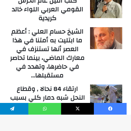
كتب امين عام الحرس
القومي العربي اللواء خالد
كريدية
الشيخ حسام العلي : أعظم
ما ابتليت به أمتنا في هذا
العصر أنها تستنزف في
معارك الماضي، بينما تحاصر
في حاضرها، وتهدد في
مستقبلها…
ارتقاء 84 نحالا , وقطاع
النحل شبه دمار كلي بسبب
الحرب في جنوب لبنان
والخسائر بملايين الدولارات
فيسبوك
‫X
واتساب
تيلقرام
عبدول المصري هل يصل الى