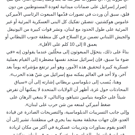
إصرار إسرائيل على ضمانات ميدانية لعودة المستوطنين من دون
قلق، سبق أن وردت في تصورات قدّمها المبعوث الرئاسي الأميركي
عاموس هوكشتين، تتضمّن تفكيك كل البنى العسكرية المرئية أو غير
المرئية على طول الحدود مع لبنان، ونشر قوات كبيرة من اليونيفل
والجيش اللبناني تضمن نزع السلاح في كل منطقة جنوب الليطاني أو
بعمق 8 إلى 10 كلم على الأقل».
بناءً على ذلك، يتحوّل المبعوثون إلى محلّلين عندما يقولون إنه «في
ضوء ما سبق، فإن إسرائيل ستجد نفسها مضطرة إلى القيام بعملية
عسكرية كبيرة لتحقيق هذه الأمور، وهو أمر ترتفع مؤشراته يوماً بعد
آخر، ولا أحد في العالم يمكنه منع إسرائيل من شنّ هذه الحرب».
وهنا، يُنسب إلى دبلوماسي بريطاني إشارته إلى أن «سياق
المحادثات حول غزة، أظهر أن الولايات المتحدة لا يمكنها أن تفرض
شيئاً على حكومة بنيامين نتنياهو، وبالتالي، لا ينبغي الرهان على
ضغط أميركي لمنعه من شن حرب على لبنان».
وإلى جانب التسريبات الدبلوماسية، والتصريحات الصادرة عن قيادة
العدو، فإن جهات مختلفة معنية بما يجري في منطقتنا، تشير إلى أن
العدو يقوم بمناورات وتدريبات عسكرية في أكثر من مكان لزيادة
قدرات قواته على القيام بعمل عسكري بري في لبنان. وتكشف