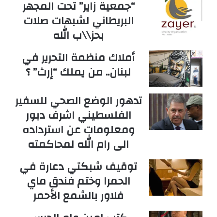
“جمعية زاير” تحت المجهر
البريطاني لشبهات صلات
بحز\\ب الله
أملاك منظمة التحرير في
لبنان.. من يملك “إرث” ؟
تدهور الوضع الصحي للسفير
الفلسطيني اشرف دبور
ومعلومات عن استرداده
الى رام الله لمحاكمته
توقيف شبكتي دعارة في
الحمرا وختم فندق ماي
فلاور بالشمع الأحمر