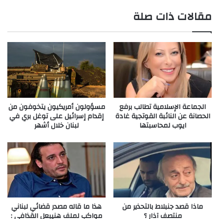
مقالات ذات صلة
الجماعة الإسلامية تطالب برفع
مسؤولون أمريكيون يتخوفون من
الحصانة عن النائبة القوتجية غادة
إقدام إسرائيل على توغل بري في
ايوب لمحاسبتها
لبنان خلال أشهر
ماذا قصد جنبلاط بالتحذير من
هذا ما قاله مصدر قضائي لبناني
منتصف آذار ؟
مواكب لملف هنيبعل القذافي :