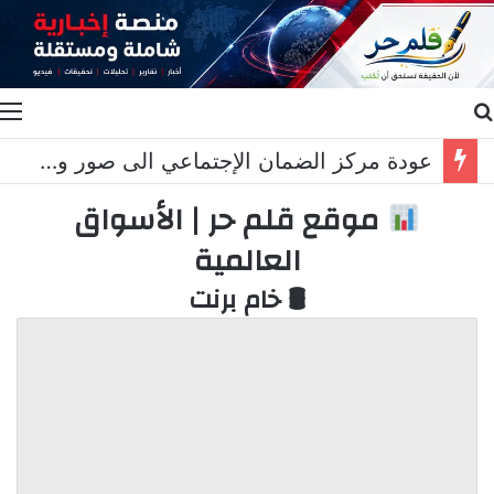
بحث عن
ا
عودة مركز الضمان الإجتماعي الى صور وخريس المناطق التجريبية مزحة
موقع قلم حر | الأسواق
العالمية
🛢 خام برنت