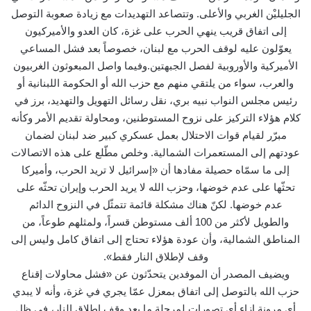
الجليليْن الغربي والأعلى. وتتصاعد التهديدات مع زيادة صعوبة التوصل
إلى اتفاق قريب ينهي الحرب على غزة، كان العدو والأميركيون
يعوّلون عليه لوقف الحرب مع لبنان، خصوصاً بعد فشل المساعي
الأميركية والأوروبية لفصل الجبهتين.وفيما واصل المبعوثون الغربيون
والعرب، سواء من يلتقي منهم مع حزب الله أو الحكومة اللبنانية أو
رئيس مجلس النواب نبيه بري، نقل رسائل التهويل والتهديد، برز في
كلام هؤلاء التركيز على نزوح المستوطنين، ومحاولة تقديم الأمر وكأنه
مبرّر لقيام قوات الاحتلال بعمل عسكري كبير ضد لبنان لضمان
عودتهم إلى المستعمرات الشمالية. وخلص مطّلع على هذه الاتصالات
إلى ما سمّاه حصيلة مفادها أن «إسرائيل لا تريد الحرب، وأميركا
تحثّها على عدم خوضها، وحزب الله لا يريد الحرب وإيران تحثّه على
عدم خوضها. لكنّ هناك مشكلة قائمة تتمثّل في النزوح الدائم
والطويل لأكثر من 100 ألف مستوطن قسراً، ولمثلهم طوعاً، من
المناطق الشمالية، وأن عودة هؤلاء تحتاج إلى اتفاق كامل وليس إلى
وقف لإطلاق النار فقط».
ويضيف المصدر أن الموفدين يتحدّثون عن «فشل محاولات إقناع
حزب الله بالتوصل إلى اتفاق بمعزل عمّا يجري في غزة، وأنه لا يبدي
أي مرونة إزاء أي تصورات لمرحلة ما بعد وقف إطلاق النار، في ظل