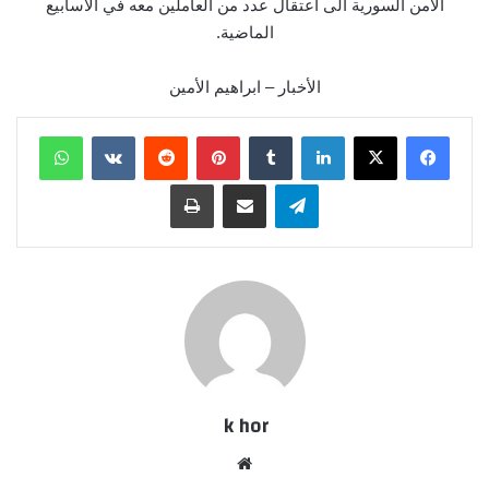
الامن السورية الى اعتقال عدد من العاملين معه في الأسابيع
الماضية.
الأخبار – ابراهيم الأمين
لينكدإن
بينتيريست
واتساب
تيلقرام
مشاركة عبر البريد
طباعة
k hor
موقع
الويب