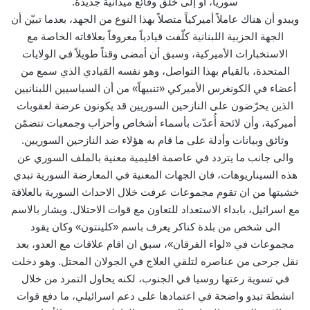
سوريا، أو إلى خلق وقائع ميدانية جديدة.
ويبدو أن هناك عاملاً أميركياً متصلاً بهذا النوع من الجهد، بعدما تبيّن أن
الجهة الحزبية اللبنانية كلّفت قيادياً معروفاً بعلاقاته الخاصة مع
الاستخبارات الأميركية، وسبق أن أمضى وقتاً طويلاً في الولايات
المتحدة، بالقيام بهذا التواصل، وهو نفسه القيادي الذي سمع من
أعضاء في الكونغرس الأميركي «تنبيهاً» من أن السياسيين اللبنانيين
الذين يحرّضون على النازحين السوريين قد يكونون عرضة لعقوبات
أميركية، وأن لائحة أُعدّت بأسماء أشخاص وأحزاب وجمعيات تتضمّن
وثائق وبيانات وأدلة على ما قام به هؤلاء ضد النازحين السوريين.
والى جانب ما يتردد في عاصمة اقليمية معنية بالملف السوري عن
هذه السيناريوهات، فان الجهات المعنية في المعارضة السورية تبدي
خشيتها من ان تقوم مجموعات عرفت خلال الاحداث السورية بالعلاقة
مع اسرائيل، بابداء الاستعداد للتعاون مع قوات الاحتلال. ويشار بالاسم
الى شخص من بلدة كناكر يعرف باسم «كلينتون» وكان يقود
مجموعات في «لواء الفرقان»، سبق ان اقام علاقات مع العدو، بعد
نقل جرحى من عناصره لتلقي العلاج في الجولان المحتل. وهو دخلت
في تسوية رعتها روسيا في الجنوب، لكنه يحاول التمرد من خلال
انشطة تبدو واضحة في اعتمادها على دعم اسرائيلي، ما دفع قوات