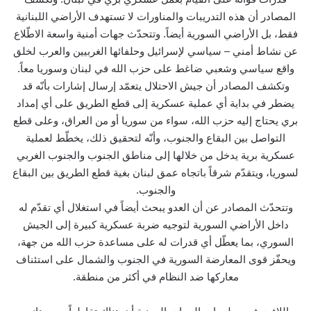
المصادر أن هذه التدريبات والمناورات لا تستهدف الأراضي اللبنانية
فقط، بل الأراضي السورية أيضاً. وتتحدّث جهات أمنية واسعة الاطّلاع
عن نشاط أمني – سياسي لإسرائيل وحلفائها الغربيين والعرب لخلق
واقع سياسي وشعبي ضاغط على حزب الله في لبنان وسوريا معاً.
وتكشف المصادر أن جيش الاحتلال يتعمّد إرسال إشارات بأنّه قد
يضطر في بداية أي عملية عسكرية إلى قطع الطريق على أي إمداد
بري يحتاج إليه حزب الله، سواء من سوريا أو من العراق، وعلى قطع
التواصل بين البقاع والجنوب، وأنّه لتحقيق ذلك، يخطّط لعملية
عسكرية برية يدخل من خلالها إلى مناطق الجنوب والجنوب الغربي
لسوريا، ويتقدّم شرقاً باتجاه عمق لبنان بغية قطع الطريق بين البقاع
والجنوب.
وتتحدّث المصادر عن أن العدو يبحث أيضاً في استغلال أي تقدّم له
داخل الأراضي السورية لتوجيه ضربة عسكرية كبيرة إلى الجيش
السوري، بما يعطّل أي قدرات له على مساعدة حزب الله من جهة،
ويحفّز قوى المعارضة السورية في الجنوب والشمال على استئناف
معاركها ضد النظام في أكثر من منطقة.