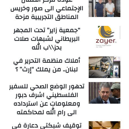
الإجتماعي الى صور وخريس
المناطق التجريبية مزحة
“جمعية زاير” تحت المجهر
البريطاني لشبهات صلات
بحز\\ب الله
أملاك منظمة التحرير في
لبنان.. من يملك “إرث” ؟
تدهور الوضع الصحي للسفير
الفلسطيني اشرف دبور
ومعلومات عن استرداده
الى رام الله لمحاكمته
توقيف شبكتي دعارة في