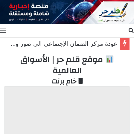
بحث عن
ا
عودة مركز الضمان الإجتماعي الى صور وخريس المناطق التجريبية مزحة
موقع قلم حر | الأسواق
العالمية
🛢 خام برنت