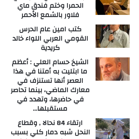
الحمرا وختم فندق ماي
فلاور بالشمع الأحمر
كتب امين عام الحرس
القومي العربي اللواء خالد
كريدية
الشيخ حسام العلي : أعظم
ما ابتليت به أمتنا في هذا
العصر أنها تستنزف في
معارك الماضي، بينما تحاصر
في حاضرها، وتهدد في
مستقبلها…
ارتقاء 84 نحالا , وقطاع
النحل شبه دمار كلي بسبب