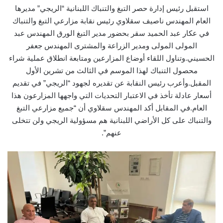
استقبل رئيس إدارة حصر التبغ والتنباك اللبنانية “الريجي” مديرها
العام المهندس ناصيف سقلاوي رئيس نقابة مزارعي التبغ والتنباك
في عكار عبد الحميد سقر بحضور مدير التبغ الورق المهندس عبد
المولى المولى ومدير الزراعة والمشترى المهندس جعفر
الحسيني.وتناول اللقاء أوضاع المزارعين ومتابعة انطلاق عملية شراء
محصول التنباك لهذا الموسم في الثالث من تشرين الأول
المقبل.وأعرب رئيس النقابة عن تقديره لجهود “الريجي” في تقديم
أسعار عادلة تأخذ في الاعتبار التحديات التي واجهها المزارعون هذا
العام.في المقابل أكد المهندس سقلاوي أن “جميع مزارعي التبغ
والتنباك على كل الأراضي اللبنانية هم مسؤولية الريجي ولن تتخلى
عنهم”.