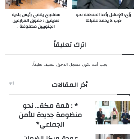
برّي: الإحتلال يأخذ المنطقة نحو
سقلاوي يلتقي رئيس بلدية
حرب لا يحمد عقباها
صديقين : حقوق المزارعين
الجنوبيين محفوظة .
اترك تعليقاً
يجب أنت تكون
مسجل الدخول
لتضيف تعليقاً.
أخر المقالات
* : قمة مكة… نحو
منظومة جديدة للأمن
الجماعي*
عودة مركز الضمان