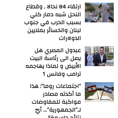
ارتقاء 84 نحالا , وقطاع
النحل شبه دمار كلي
بسبب الحرب في جنوب
لبنان والخسائر بملايين
الدولارات
عبدول المصري هل
يصل الى رئاسة البيت
الأبيض و لماذا يهاجمه
ترامب وفانس ؟
“اجتماعات روما”: هذا
ما أكدته مصادر
مواكبة للمفاوضات
لـ”الجمهورية”… أيّ
نتائج حاسمة؟