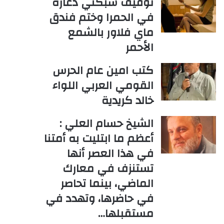
توقيف شبكتي دعارة
في الحمرا وختم فندق
ماي فلاور بالشمع
الأحمر
كتب امين عام الحرس
القومي العربي اللواء
خالد كريدية
الشيخ حسام العلي :
أعظم ما ابتليت به أمتنا
في هذا العصر أنها
تستنزف في معارك
الماضي، بينما تحاصر
في حاضرها، وتهدد في
مستقبلها…