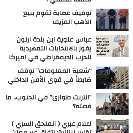
توقيف عصابة تقوم ببيع
الذهب المزيف
عباس علوية ابن بلدة ارنون
يفوز بالانتخابات التمهيدية
للحزب الديمقراطي في اميركا
“شعبة المعلومات” توقف
ضابطاً في قوى الأمن الداخلي
“انترنت طوارئ” في الجنوب.. ما
قصته؟
اعلام عبري ( الملحق السري )
تقارير لبنانية: اتفاق غير معلن