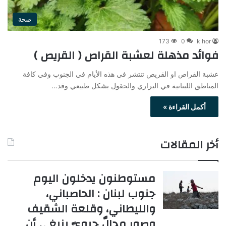
صحة
173
0
k hor
فوائد مذهلة لعشبة القراص ( القريص )
عشبة القراص او القريص تنتشر في هذه الأيام في الجنوب وفي كافة
المناطق اللبنانية في البراري والحقول بشكل طبيعي وقد…
أكمل القراءة »
أخر المقالات
مستوطنون يدخلون اليوم
جنوب لبنان : الحاصباني،
والليطاني، وقلعة الشقيف
وصور مجالٌ حيويّ ينبغي أن