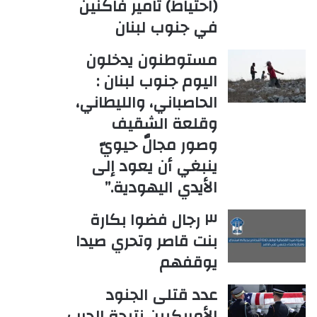
(احتياط) تامير فاكنين
في جنوب لبنان
مستوطنون يدخلون
اليوم جنوب لبنان :
الحاصباني، والليطاني،
وقلعة الشقيف
وصور مجالٌ حيويّ
ينبغي أن يعود إلى
الأيدي اليهودية.”
٣ رجال فضوا بكارة
بنت قاصر وتحري صيدا
يوقفهم
عدد قتلى الجنود
الأمريكيين نتيجة الحرب