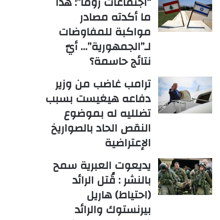
“اجتماعات روما”: هذا
ما أكدته مصادر
مواكبة للمفاوضات
لـ”الجمهورية”… أيّ
نتائج حاسمة؟
ترامب غاضب من وزير
دفاعه هيغيست بسبب
تضلليه له بموضوع
النقص الحاد بالصواريخ
الإعتراضية
يديعوت العبرية سمح
بالنشر : قُتل الرائد
(احتياط) هاريل
بيرنستوك والرائد