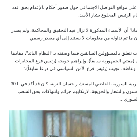
على مواقع التواصل الاجتماعي حول صدور أحكام بالإعدام بحق عدد
 الرئيس المخلوع بشار الأسد.
سانا” أن الأسماء المذكورة لا تزال قيد التحقيق والمحاكمة، ولم يصدر
ن ما تم تداوله من معلومات لا يستند إلى أي مصدر رسمي.
تتعلق بالمسؤولين السابقين فيما وصفته بـ “النظام البائد”، مفادها
 (مفتي الجمهورية سابقاً)، وإبراهيم حويجة (رئيس فرع المخابرات
ً)، وعاطف نجيب (رئيس فرع الأمن السياسي في درعا سابقاً).”
وكالة الأنباء السورية أن “النائب العام للجمهورية العربية السورية، القاضي المستشار حسان التربة، كان قد أكد في الـ30
ون والشعار والحويجة، لارتكابهم جرائم وانتهاكات بحق الشعب
لسوري…”