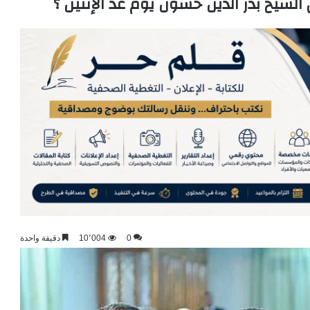
شيخ بدر الدين حسون يوم غد الإثنين ؟
0
10٬004
دقيقة واحدة