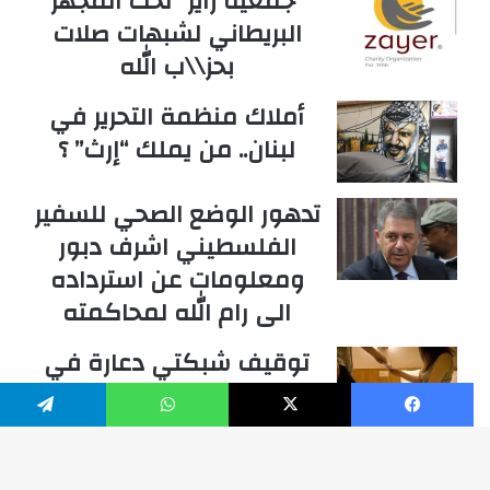
“جمعية زاير” تحت المجهر
البريطاني لشبهات صلات
بحز\\ب الله
أملاك منظمة التحرير في
لبنان.. من يملك “إرث” ؟
تدهور الوضع الصحي للسفير
الفلسطيني اشرف دبور
ومعلومات عن استرداده
الى رام الله لمحاكمته
توقيف شبكتي دعارة في
الحمرا وختم فندق ماي
فلاور بالشمع الأحمر
فيسبوك
‫X
واتساب
تيلقرام
كتب امين عام الحرس