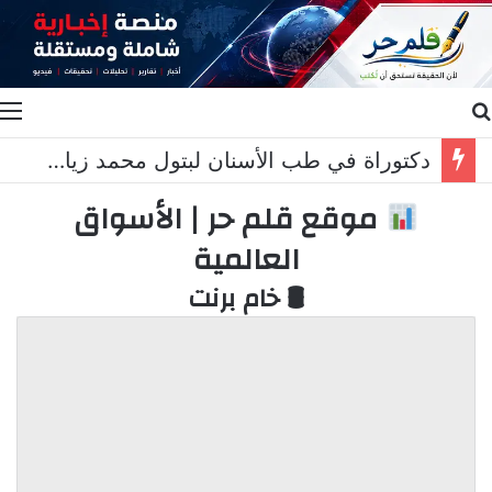
بحث عن
ا
دكتوراة في طب الأسنان لبتول محمد زيات ابنة الدكتورة هنادي عباس واتحاد الجمعيات الأهلية زارها مهنئا
موقع قلم حر | الأسواق
العالمية
🛢 خام برنت