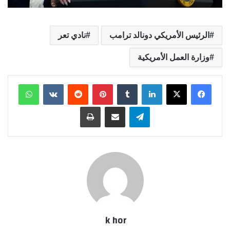
الرئيس الأمريكي دونالد ترامب
نادي تعر
وزارة العمل الأمريكية
لينكدإن
بينتيريست
واتساب
تيلقرام
مشاركة عبر البريد
طباعة
k hor