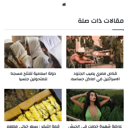
موقع
الويب
مقالات ذات صلة
قناص مصري يصيب الجنود
دولة اسلامية تفتتح مسجدا
الاسرائلين في اماكن حساسه.
للمتحولين جنسيا
عارضة شهيرة خدمت في الجيش
قمة التبذير : بسعر خيالي مطعم