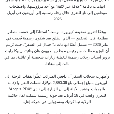
اتهامات بإقامة “علاقة غير لائقة” مع أحد مرؤوسيها، واصطحاب
موظفين إلى نادٍ للتعري خلال رحلة رسمية إلى أوريغون في أبريل
2025.
ووفقًا لتقرير صحيفة “نيويورك بوست” استنادًا إلى خمسة مصادر
مطلعة، فإن التحقيق — الذي انطلق بعد شكوى رسمية قُدمت في
يناير 2026 — يشمل أيضًا اتهامات بـ”احتيال في السفر”، حيث يُزعم
أن الوزيرة طلبت من رئيس موظفيها جيهون هان ونائبته ريبيكا رايت
تزوير أسباب رحلات رسمية لتغطية زيارات شخصية أو عائلية، بما في
ذلك إلى نيفادا.
وأظهرت سجلات السفر أن دافعي الضرائب غطّوا نفقات الرحلة إلى
أوريغون بمبلغ إجمالي بلغ 2,890.06 دولارًا، شملت النقل والإقامة
والوجبات. وتشير الأدلة إلى أن الزيارة إلى نادي “Angels PDX”
للتعري وقعت في 18 أبريل، بعد جولة رسمية شملت لقاء حاكمة
الولاية تينا كوتيك ومسؤولين في شركة إنتل.