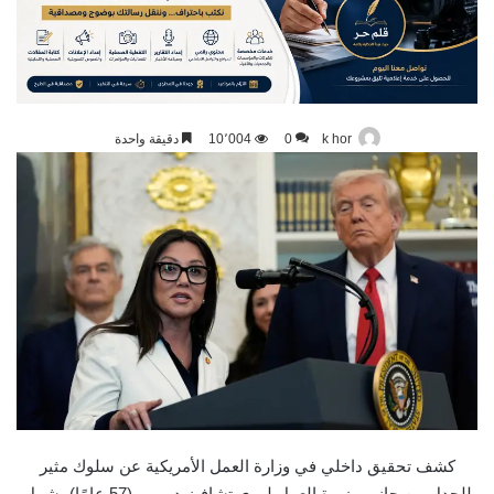
k hor
0
10٬004
دقيقة واحدة
كشف تحقيق داخلي في وزارة العمل الأمريكية عن سلوك مثير
للجدل من جانب وزيرة العمل لوري تشافيز-ديريمر (57 عامًا)، شمل