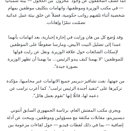
كما كشف المحققون عن وجود “مخزون” من الكحول — بينه شمبانيا
— في مكتب الوزيرة وموظفيها، واتهامات بتكليف موظفين بمهام
شخصية أثناء تلقيهم رواتب حكومية، فضلاً عن خلق بيئة عمل عدائية
تضمّنت تنمّرًا وإهانات.
وقد وُضع كل من هان ورايت في إجازة إجبارية، بعد اتهامات بأنهما
عمدا إلى تضليل البيت الأبيض، ومارسا ضغوطًا على الموظفين
لإسكات الشائعات حول علاقة الوزيرة. ونقل عن رايت قولها
للموظفين: “لا يهمنا كيف يبدو الرئيس… ما يهمنا أن تظهر الوزيرة
بصورة جيدة”.
من جهتها، نفت تشافيز-ديريمر جميع الاتهامات عبر محاميها، مؤكدة
تركيزها على “تنفيذ أجندة الرئيس ترامب”. كما أعرب ترامب عن
دعمه لها، قائلًا إنها “تقوم بعمل هائل”.
ويجري مكتب المفتش العام، برئاسة الجمهوري السابق أنتوني
ديسبيزيتو، مقابلات مكثفة مع مسؤولين وموظفين، ويبحث عن أدلة
إضافية — بما في ذلك لقطات فيديو — حول لقاءات مزعومة بين