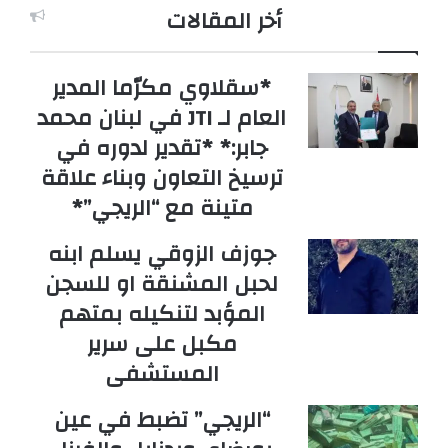
أخر المقالات
*سقلاوي مكرّما المدير
العام لـ JTI في لبنان محمد
جابر:* *تقدير لدوره في
ترسيخ التعاون وبناء علاقة
متينة مع “الريجي”*
جوزف الزوقي يسلم ابنه
لحبل المشنقة او للسجن
المؤبد لتنكيله بمتهم
مكبل على سرير
المستشفى
“الريجي” تضبط في عين