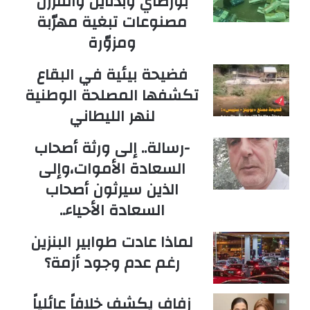
بورضاي وبدنايل والفرزل
مصنوعات تبغية مهرّبة
ومزوّرة
فضيحة بيئية في البقاع
تكشفها المصلحة الوطنية
لنهر الليطاني
-رسالة.. إلى ورثة أصحاب
السعادة الأموات،وإلى
الذين سيرثون أصحاب
السعادة الأحياء..
لماذا عادت طوابير البنزين
رغم عدم وجود أزمة؟
زفاف يكشف خلافاً عائلياً