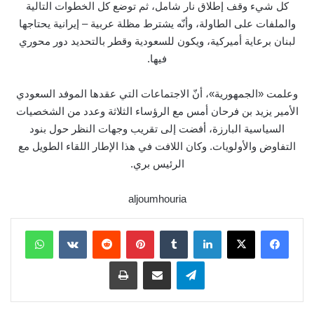
كل شيء وقف إطلاق نار شامل، ثم توضع كل الخطوات التالية
والملفات على الطاولة، وأنّه يشترط مظلة عربية – إيرانية يحتاجها
لبنان برعاية أميركية، ويكون للسعودية وقطر بالتحديد دور محوري
فيها.
وعلمت «الجمهورية»، أنّ الاجتماعات التي عقدها الموفد السعودي
الأمير يزيد بن فرحان أمس مع الرؤساء الثلاثة وعدد من الشخصيات
السياسية البارزة، أفضت إلى تقريب وجهات النظر حول بنود
التفاوض والأولويات. وكان اللافت في هذا الإطار اللقاء الطويل مع
الرئيس بري.
aljoumhouria
لينكدإن
بينتيريست
واتساب
تيلقرام
مشاركة عبر البريد
طباعة