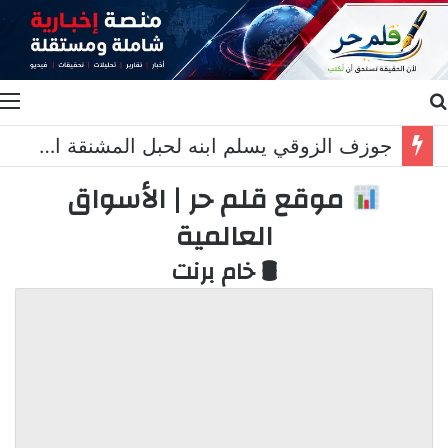
بحث عن
ا
جوزف الزوقي يسلم ابنه لحبل المشنقة او للسجن المؤبد لتنكيله بمتهم مكبل على سرير المستشفى
موقع قلم حر | الأسواق
العالمية
🛢 خام برنت