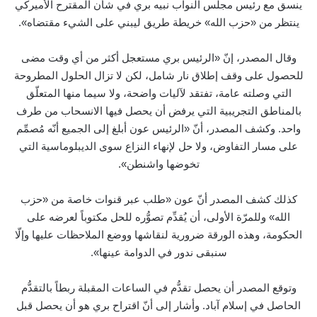
ينسق مع رئيس مجلس النواب نبيه بري في شأن المقترح الأميركي
ينتظر من «حزب الله» خريطة طريق ليبني على الشيء مقتضاه».
وقال المصدر، إنّ «الرئيس بري مستعجل أكثر من أي وقت مضى
للحصول على وقف إطلاق نار شامل، لكن لا تزال الحلول المطروحة
التي وصلته عامة، تفتقد لآليات واضحة، ولا سيما منها المتعلّق
بالمناطق التجريبية التي يرفض أن يحصل فيها الانسحاب من طرف
واحد. وكشف المصدر، أنّ «الرئيس عون أبلغ إلى الجميع أنّه مُصمِّم
على مسار التفاوض، ولا حل لإنهاء النزاع سوى الديبلوماسية التي
تخوضها واشنطن».
كذلك كشف المصدر أنّ عون «طلب عبر قنوات خاصة من «حزب
الله» وللمرّة الأولى، أن يُقدِّم تصوُّره للحل مكتوباً لعرضه على
الحكومة، وهذه الورقة ضرورية لنقاشها ووضع الملاحظات عليها وإلّا
سنبقى ندور في الدوامة عينها».
وتوقع المصدر أن يحصل تقدُّم في الساعات المقبلة ربطاً بالتقدُّم
الحاصل في إسلام آباد. وأشار إلى أنّ اقتراح بري هو أن يحصل قبل