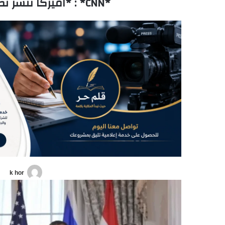
*CNN* : *اميركا تنشر نص الإتفاق بين لبنان واسرائيل*
k hor