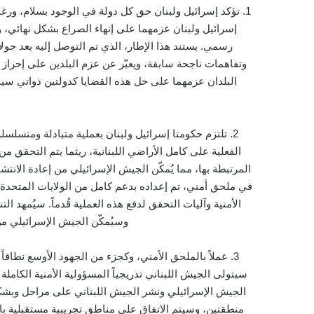
1.
تؤكد إسرائيل ولبنان حق كل دولة في الوجود بسلام، ورغب
إسرائيل ولبنان عزمهما على إنهاء الصراع بشكل نهائي، وم
رسمي. يستند هذا الإطار، الذي تم التوصل إليه بعد جو
وتفاهمات ناجحة سابقة، ويعبّر عن عزم البلدين على إحراز ت
البلدان عزمهما على حل هذه القضايا كدولتين ذواتي سي
2.
تلتزم حكومتا إسرائيل ولبنان بعملية متبادلة ومتسلس
الفعلية على كامل الأراضي اللبنانية، ريثما يتم التحقق م
المرتبطة بها، مما يُمكّن الجيش الإسرائيلي من إعادة الانتش
في ملحق أمني، تم إعداده بدعم كامل من الولايات المتحدة، و
الأمنية وآليات التحقق لدفع هذه العملية قُدماً. سيُمهد ال
وسيُمكّن الجيش الإسرائيلي من 
3
.
عملاً بالملحق الأمني، وكجزء من الجهود الأوسع نطاقاً ا
سيتولى الجيش اللبناني تدريجياً المسؤولية الأمنية الكاملة 
الجيش الإسرائيلي ونشر الجيش اللبناني على مراحل وبشكل 
منطقتين، وسيتم الاتفاق على مناطق تجريبية مستقبلية با