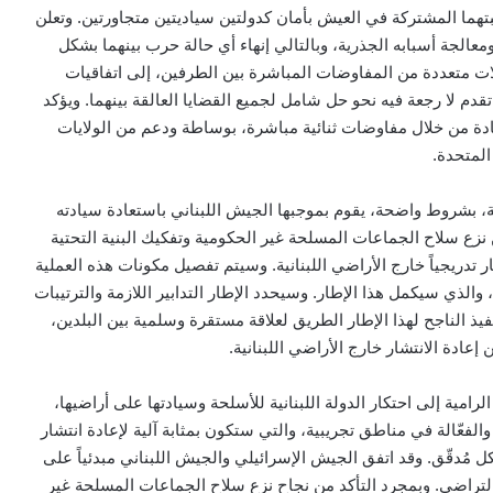
تهما المشتركة في العيش بأمان كدولتين سياديتين متجاورتين. وتعلن
عالجة أسبابه الجذرية، وبالتالي إنهاء أي حالة حرب بينهما بشكل
لات متعددة من المفاوضات المباشرة بين الطرفين، إلى اتفاقيات
قدم لا رجعة فيه نحو حل شامل لجميع القضايا العالقة بينهما. ويؤكد
ادة من خلال مفاوضات ثنائية مباشرة، بوساطة ودعم من الولايات
المتحدة
.
لة، بشروط واضحة، يقوم بموجبها الجيش اللبناني باستعادة سيادته
ن نزع سلاح الجماعات المسلحة غير الحكومية وتفكيك البنية التحتية
ار تدريجياً خارج الأراضي اللبنانية. وسيتم تفصيل مكونات هذه العملية
الذي سيكمل هذا الإطار. وسيحدد الإطار التدابير اللازمة والترتيبات
تنفيذ الناجح لهذا الإطار الطريق لعلاقة مستقرة وسلمية بين البلدين،
إعادة الانتشار خارج الأراضي اللبنانية
.
لرامية إلى احتكار الدولة اللبنانية للأسلحة وسيادتها على أراضيها،
والفعّالة في مناطق تجريبية، والتي ستكون بمثابة آلية لإعادة انتشار
مُدقّق. وقد اتفق الجيش الإسرائيلي والجيش اللبناني مبدئياً على
لتراضي. وبمجرد التأكد من نجاح نزع سلاح الجماعات المسلحة غير