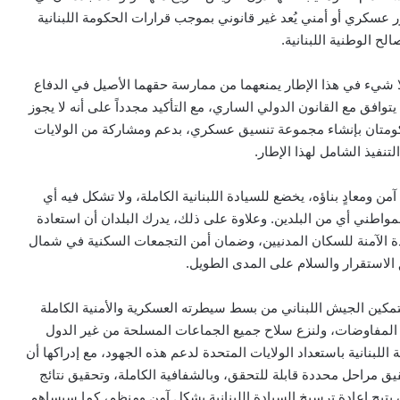
 عسكري أو أمني يُعد غير قانوني بموجب قرارات الحكومة اللبنانية
الح الوطنية اللبنانية
.
 لا شيء في هذا الإطار يمنعهما من ممارسة حقهما الأصيل في الدفاع
وافق مع القانون الدولي الساري، مع التأكيد مجدداً على أنه لا يجوز
حكومتان بإنشاء مجموعة تنسيق عسكري، بدعم ومشاركة من الولايات
تنفيذ الشامل لهذا الإطار
.
 ومعادٍ بناؤه، يخضع للسيادة اللبنانية الكاملة، ولا تشكل فيه أي
لمواطني أي من البلدين. وعلاوة على ذلك، يدرك البلدان أن استعادة
دة الآمنة للسكان المدنيين، وضمان أمن التجمعات السكنية في شمال
 الاستقرار والسلام على المدى الطويل
.
 لتمكين الجيش اللبناني من بسط سيطرته العسكرية والأمنية الكاملة
طار المفاوضات، ولنزع سلاح جميع الجماعات المسلحة من غير الدول
لبنانية باستعداد الولايات المتحدة لدعم هذه الجهود، مع إدراكها أن
مراحل محددة قابلة للتحقق، وبالشفافية الكاملة، وتحقيق نتائج
تيح إعادة ترسيخ السيادة اللبنانية بشكل آمن ومنظم، كما سيساهم