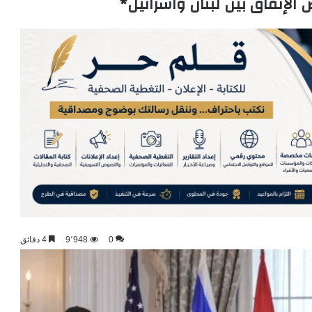
0
9٬948
4 دقائق