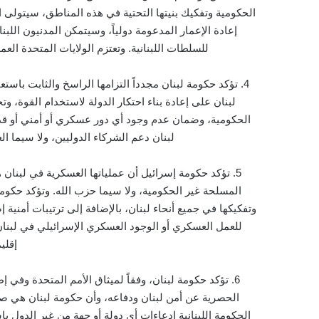
الحكومية وتفكيك بنيتها التحتية في هذه المناطق، سيتولى الج
إعادة الإعمار المدعومة دولياً، وسيتمكن المدنيون الل
للسلطات اللبنانية. وتعتزم الولايات المتحدة الع
4
.
تؤكد حكومة لبنان مجدداً التزامها الراسخ والثابت باس
لبنان على إعادة بناء احتكار الدولة لاستخدام القوة، 
الحكومية، وضمان عدم وجود أي دور عسكري أو أمني أو ق
لبنان دعم الشركاء الدوليين، ولا سيما ال
5
.
تؤكد حكومة إسرائيل أن عملياتها العسكرية في لبنان ه
المسلحة غير الحكومية، ولا سيما حزب الله. وتؤكد حكومة
وتفكيكها في جميع أنحاء لبنان، بالإضافة إلى ترتيبات أمنية
للعمل العسكري أو الوجود العسكري الإسرائيلي في لبنان.
إقلي
6.
تؤكد حكومة لبنان، وفقاً لميثاق الأمم المتحدة وفي إ
الحصرية عن أمن لبنان ودفاعه، وأن حكومة لبنان هي صا
الحكومة اللبنانية ادعاءات أي دولة أو جهة من غير الدول ب