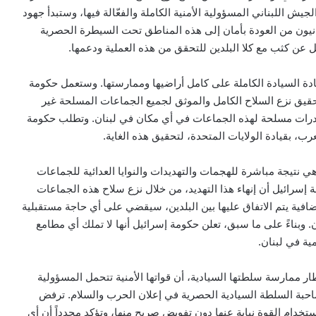
يش اللبناني المسؤولية الأمنية الكاملة والفعّالة فيها، وستبدأ جهود
بنانيون من العودة بأمان إلى هذه المناطق تحت السيطرة الحصرية
مل عن كثب مع كلا البلدين للتحقق من هذه العملية ودعمها
.
تعادة السيادة الكاملة على كامل أراضيها وممارستها. وستعمل حكومة
وتحقيق نزع السلاح الكامل والموثق لجميع الجماعات المسلحة غير
درات مسلحة لهذه الجماعات في أي مكان في لبنان. وتطلب حكومة
عرب، بقيادة الولايات المتحدة، لتحقيق هذه الغاية
.
ي نتيجة مباشرة للهجمات والتهديدات والنوايا العدائية للجماعات
 إسرائيل أن إنهاء هذا التهديد، من خلال نزع سلاح هذه الجماعات
 إضافية يتم الاتفاق عليها بين البلدين، سيقضي على أي حاجة مستقبلية
 وبناءً على ما سبق، تعلن حكومة إسرائيل أنها لا تملك أي مطامع
مية في لبنان
.
طار ممارسة سلطتها السيادية، أن قواتها الأمنية تتحمل المسؤولية
حبة السلطة السيادية الحصرية في إعلان الحرب والسلام
.
ترفض
استخدام القوة نيابة عنها دون تفويض صريح منها، وتؤكد مجدداً أن أي