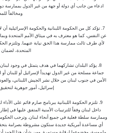
ادعاء من جانب أي دولة أو جهة من غير الدول بممارسة دور
ومخالفاً للمص
7.
تؤكد كل من الحكومة اللبنانية والحكومة الإسرائيلية أن
عن النفس، كما هو معترف به في ميثاق الأمم المتحدة وبما يت
لأي طرف ثالث ممارسة هذا الحق نيابة عنهما. وتلتزم ال
المتحدة، لضمان ال
8.
يؤكد البلدان تشاركهما في هدف يتمثل في وجود لبنان آمن
جماعة مسلحة من غير الدول تهديداً لإسرائيل أو للبنان أو 
الأمن في جنوب لبنان من خلال نشر الجيش اللبناني، والعو
إسرائيل، أمور جوهرية لتحقيق
9.
تلتزم الحكومة اللبنانية ببرنامج صارم قائم على الأداء
داخل لبنان وفقاً للترتيبات الأمنية المتفق عليها في إ
وممارسة سلطة فعلية في جميع أنحاء لبنان. وترحب الحكومة ال
أي مساعدة أمريكية جديدة ستكون مشروطة بصرامة بتحقيق 
ملموسة، وخضوعها لرقابة مستمرة. ومن شأن هذا الجهد أن ي