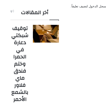
سجل الدخول
لتضيف تعليقاً.
أخر المقالات
توقيف
شبكتي
دعارة
في
الحمرا
وختم
فندق
ماي
فلاور
بالشمع
الأحمر