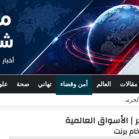
مقالات
العالم
أمن وقضاء
تهاني
صحة
علو
حرس القومي العربي اللواء خالد كريدية
| الأسواق العالمية
خام برنت