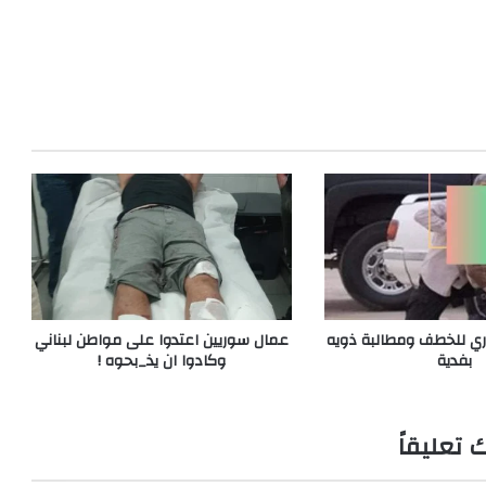
 للخطف ومطالبة ذويه
عمال سوريين اعتدوا على مواطن لبناني
بفدية
وكادوا ان يذ_بحوه !
ك تعليقاً