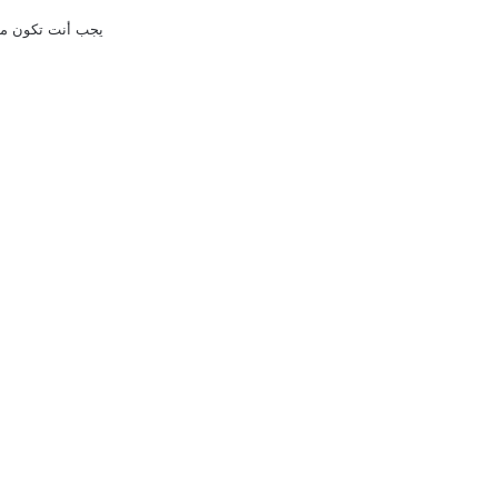
يجب أنت تكون
م