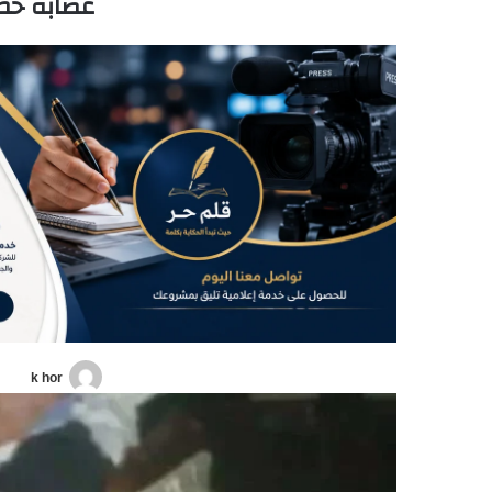
عصابة خطي
k hor