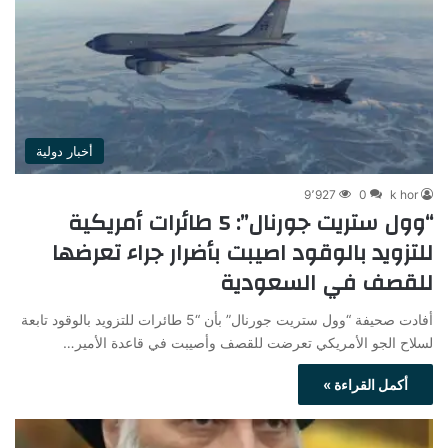
أخبار دولية
9٬927
0
k hor
“وول ستريت جورنال”: 5 طائرات أمريكية
للتزويد بالوقود اصيبت بأضرار جراء تعرضها
للقصف في السعودية
أفادت صحيفة “وول ستريت جورنال” بأن “5 طائرات للتزويد بالوقود تابعة
لسلاح الجو الأمريكي تعرضت للقصف وأصيبت في قاعدة الأمير…
أكمل القراءة »