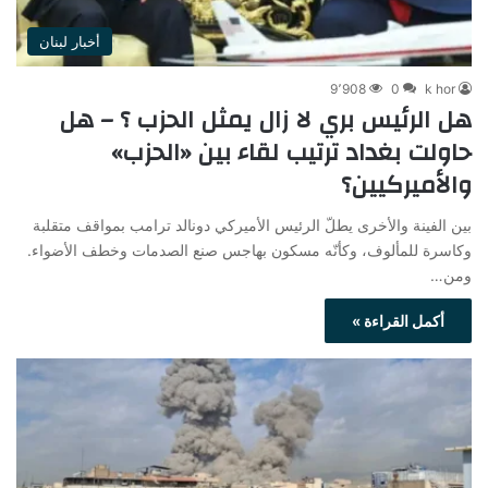
أخبار لبنان
9٬908
0
k hor
هل الرئيس بري لا زال يمثل الحزب ؟ – هل
حاولت بغداد ترتيب لقاء بين «الحزب»
والأميركيين؟
بين الفينة والأخرى يطلّ الرئيس الأميركي دونالد ترامب بمواقف متقلبة
وكاسرة للمألوف، وكأنّه مسكون بهاجس صنع الصدمات وخطف الأضواء.
ومن…
أكمل القراءة »