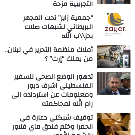
التجريبية مزحة
“جمعية زاير” تحت المجهر
البريطاني لشبهات صلات
بحز\\ب الله
أملاك منظمة التحرير في لبنان..
من يملك “إرث” ؟
تدهور الوضع الصحي للسفير
الفلسطيني اشرف دبور
ومعلومات عن استرداده الى
رام الله لمحاكمته
توقيف شبكتي دعارة في
الحمرا وختم فندق ماي فلاور