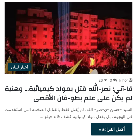
أخبار لبنان
26
0
k hor
قا-آني: نصر-الله قتل بمواد كيميائية… وهنية
لم يكن على علم بطو-فان الأقصى
السيد -حسن -ن-صر- الله، لم يُقتل فقط بالقنابل الضخمة التي استُخدمت
في الهجوم، بل بفعل مواد كيميائية كشف قائد فيلق…
أكمل القراءة »