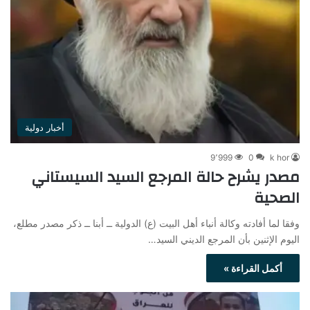
أخبار دولية
9٬999
0
k hor
مصدر يشرح حالة المرجع السيد السيستاني
الصحية
وفقا لما أفادته وكالة أنباء أهل البيت (ع) الدولية ــ أبنا ــ ذكر مصدر مطلع،
اليوم الإثنين بأن المرجع الديني السيد…
أكمل القراءة »