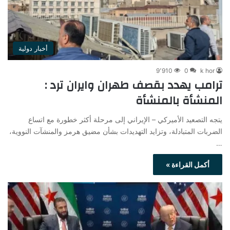
أخبار دولية
9٬910
0
k hor
ترامب يهدد بقصف طهران وايران ترد :
المنشأة بالمنشأة
يتجه التصعيد الأميركي – الإيراني إلى مرحلة أكثر خطورة مع اتساع
الضربات المتبادلة، وتزايد التهديدات بشأن مضيق هرمز والمنشآت النووية،
…
أكمل القراءة »