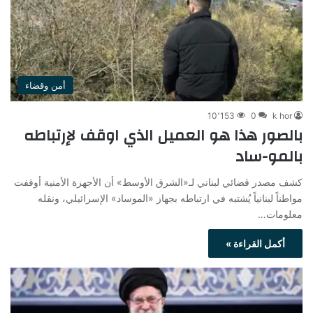
أمن وقضاء
10٬153
0
k hor
بالصور هذا هو العميل الذي اوقف لإرتباطه
بالمو-ساد
كشف مصدر قضائي لبناني لـ«الشرق الأوسط» أن الأجهزة الأمنية أوقفت
مواطناً لبنانياً يُشتبه في ارتباطه بجهاز «الموساد» الإسرائيلي، ونقله
معلومات…
أكمل القراءة »