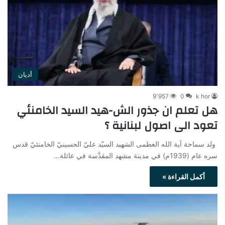
أديان
9٬957
0
k hor
هل تعلم ان جذور الش-هيد السيد الخامنئي
تعود الى اصول لبنانية ؟
ولد سماحة آية الله العظمى الشهيد السيّد عليّ الحسينيّ الخامنئيّ قدس
سره عام (1939م) في مدينة مشهد المقدَّسة في عائلة…
أكمل القراءة »