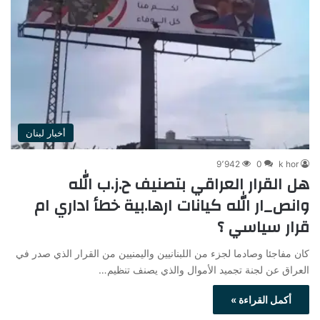
أخبار لبنان
9٬942
0
k hor
هل القرار العراقي بتصنيف ح.ز.ب الله
وانص_ار الله كيانات ارها.بية خطأ اداري ام
قرار سياسي ؟
كان مفاجئا وصادما لجزء من اللبنانيين واليمنيين من القرار الذي صدر في
العراق عن لجنة تجميد الأموال والذي يصنف تنظيم…
أكمل القراءة »