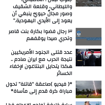
والليطاني، وقلعة الشقيف
وصور مجالٌ حيويّ ينبغي أن
يعود إلى الأيدي اليهودية.”
٣ رجال فضوا بكارة بنت قاصر
وتحري صيدا يوقفهم
عدد قتلى الجنود الأمريكيين
نتيجة الحرب مع ايران صادم ..
هكذا يتحايل البنتاغون لإخفاء
الخسائر
*( فيديو )صاعقة “قاتلة” تحول
مباراة كرة قدم إلى مأساة*