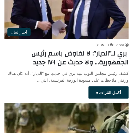
أخبار لبنان
31
0
k hor
بري لـ”الديار”: لا نفاوض باسم رئيس
الجمهورية… ولا حديث عن ١٧٠١ جديد
كشف رئيس مجلس النوب نبيه بري في حديثٍ مع “الديار”، أنه كان هناك
ورقتي ملاحظات على مسودة الورقة الفرنسية، التي…
أكمل القراءة »