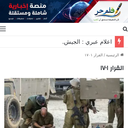
بحث عن
ا
اعلام عبري : الجيش الإسرائيلي طالب برد عسكري قاسٍ في لبنان..
الرئيسية
/
القرار ١٧٠١
القرار ١٧٠١