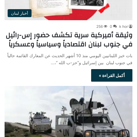
أخبار لبنان
256
0
k hor
وثيقة أميركية سرية تكشف حضور إس-رائيل
في جنوب لبنان اقتصادياً وسياسياً وعسكرياً
بات خبز اللبنانيين اليومي منذ 10 أشهر الحديث عن المعارك القائمة حالياً
في جنوب لبنان بين إسرائيل و”حز-ب الله “،…
أكمل القراءة »