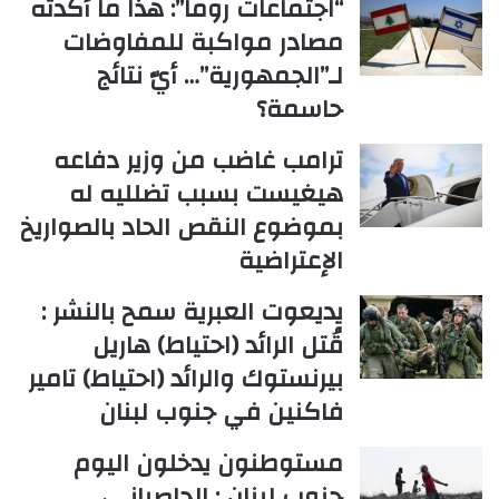
“اجتماعات روما”: هذا ما أكدته
مصادر مواكبة للمفاوضات
لـ”الجمهورية”… أيّ نتائج
حاسمة؟
ترامب غاضب من وزير دفاعه
هيغيست بسبب تضلليه له
بموضوع النقص الحاد بالصواريخ
الإعتراضية
يديعوت العبرية سمح بالنشر :
قُتل الرائد (احتياط) هاريل
بيرنستوك والرائد (احتياط) تامير
فاكنين في جنوب لبنان
مستوطنون يدخلون اليوم
جنوب لبنان : الحاصباني،