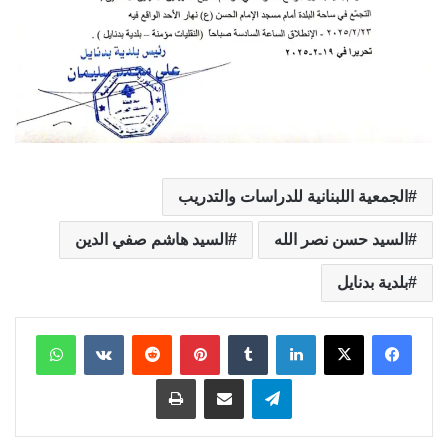
الجمعية اللبنانية للدراسات والتدريب
السيد حسن نصر الله
السيد هاشم صفي الدين
بلدية بدنايل
لينكدإن
بينتيريست
واتساب
تيلقرام
مشاركة عبر البريد
طباعة