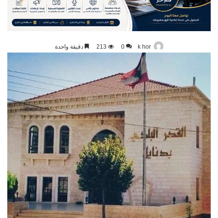
k hor
0
213
دقيقة واحدة