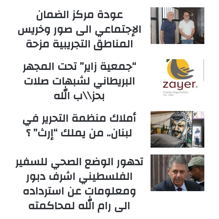
عودة مركز الضمان
الإجتماعي الى صور وخريس
المناطق التجريبية مزحة
“جمعية زاير” تحت المجهر
البريطاني لشبهات صلات
بحز\\ب الله
أملاك منظمة التحرير في
لبنان.. من يملك “إرث” ؟
تدهور الوضع الصحي للسفير
الفلسطيني اشرف دبور
ومعلومات عن استرداده
الى رام الله لمحاكمته