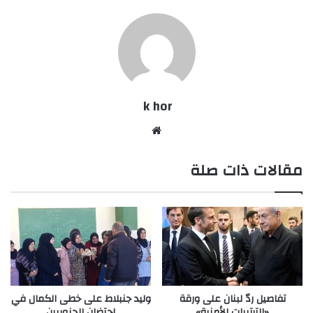
k hor
موقع
الويب
مقالات ذات صلة
تفاصيل ردّ لبنان على ورقة
وليد جنبلاط على خطى الكمال في
«الترتيبات الأمنية»
احتضان الجنوبيين