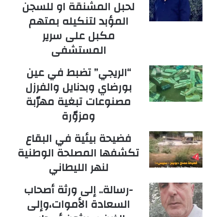
لحبل المشنقة او للسجن
المؤبد لتنكيله بمتهم
مكبل على سرير
المستشفى
“الريجي” تضبط في عين
بورضاي وبدنايل والفرزل
مصنوعات تبغية مهرّبة
ومزوّرة
فضيحة بيئية في البقاع
تكشفها المصلحة الوطنية
لنهر الليطاني
-رسالة.. إلى ورثة أصحاب
السعادة الأموات،وإلى