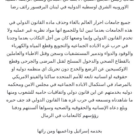
الاوروبيه الشرق اوسطيه الدوليه في لبنان البرفسور رائف رضا
جميع جامعات احرار العالم بالغاء وحذف ماده القانون الدولي في
هذه الجامعات بعدما تبين لنا وللجميع انها مواد نظريه غير عمليه ولا
تخدم القانون الدولي وإنما وضعها كان من أجل التكاذب بعدما وجدنا
في حرب غزه الاباده الجماعيه والتجويع وقطع المياه والكهرباء
والوقود والدواء وتدمير المستشفيات وسجن وقتل الاطباء والعاملين
بالقطاع الصحي والدخول المسلح لقتل المرضى والجرحى وقطع
الاوكسيحين عن الرضع والخدج دون تحريك اي منظمه دوليه او
حقوقيه او انسانيه تابعه للأمم المتحده ساكنا والفيتو الامريكي
بالمرصاد في استكمال الاباده الجماعيه في مجلس الامن ومحكمه
دوليه بخدمتهم عن اين قانون دولي واتفاقيات حاميه للشعوب ومنها
ما شاهدناه ونسمعه في حرب غزه هذا القانون الدولي قد جف حبره
وبلع دعاه الإنسانيه والحقوقيه والصحيه وسواها ألسنتهم ودفنا
رؤؤسهم كالنعامات في الرمال
بخدمه إسرائيل وداعميها ومن رائها