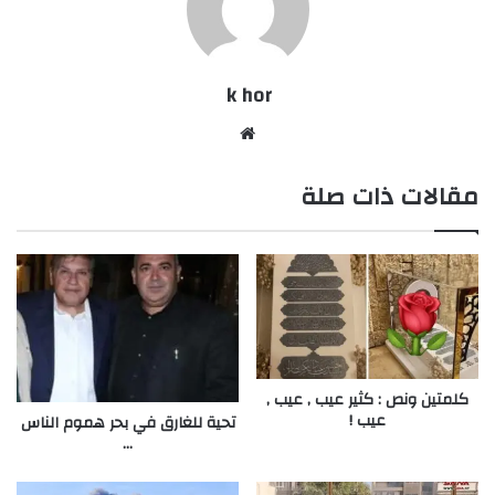
k hor
موقع
الويب
مقالات ذات صلة
كلمتين ونص : كثير عيب , عيب ,
عيب !
تحية للغارق في بحر هموم الناس
…