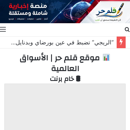
بحث عن
ا
“الريجي” تضبط في عين بورضاي وبدنايل والفرزل مصنوعات تبغية مهرّبة ومزوّرة
موقع قلم حر | الأسواق
العالمية
🛢 خام برنت