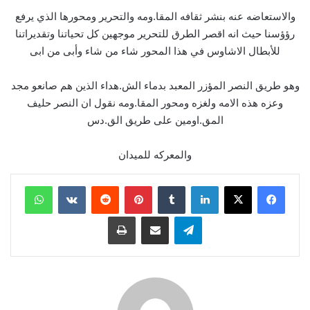
والاستعاضه عنه بنشر ثقافه المقا.ومه والتحرير ومحورها الذي يرفع
رؤؤسنا حيث انه اقصر الطرق للتحرير موجهين كل تحياتنا وتقديراتنا
للأبطال الاشاوس في هذا المحور شاء من شاء وأبى من ابى
وهو طريق النصر المؤزر المعبد بدماء الش.هداء الذين هم صانعو مجد
وعزه هذه الامه ولغزه ومحور المقا.ومه نقول ان النصر حليف
المق.اومين على طريق الق.دس
والمعركه للميدان
لينكدإن
بينتيريست
واتساب
تيلقرام
مشاركة عبر البريد
طباعة