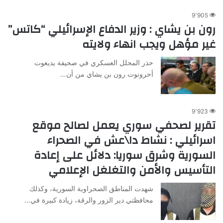
9٬905
رون بن يشاي : وزير الدفاع الإسرائيلي “كاتس”
غير مؤهل ويجب انهاء ولايته
حذر المحلل العسكري في صحيفة يديعوت
أحرونوت رون بن يشاي من أن…
9٬923
تقرير لصحفي سوري يعمل لصالح موقع
اسرائيلي : نشاط دا\عش في الصحراء
السورية وشرق سوريا: دلائل على إعادة
التأسيس والأمن والتغلغل الإعلامي
شهدت المناطق الصحراوية السورية، وكذلك
محافظتي دير الزور والرقة، زيادة كبيرة في…