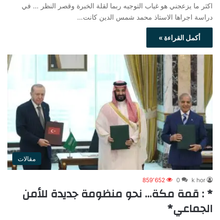
اكثر ما يزعجني هو غياب التوجيه ربما لقلة الخبرة وقصر النظر … في
دراسة اجراها الاستاذ محمد شمس الدين كانت…
أكمل القراءة »
مقالات
859٬652
0
k hor
* : قمة مكة… نحو منظومة جديدة للأمن
الجماعي*