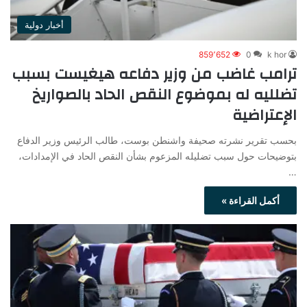
أخبار دولية
859٬652
0
k hor
ترامب غاضب من وزير دفاعه هيغيست بسبب
تضلليه له بموضوع النقص الحاد بالصواريخ
الإعتراضية
بحسب تقرير نشرته صحيفة واشنطن بوست، طالب الرئيس وزير الدفاع
بتوضيحات حول سبب تضليله المزعوم بشأن النقص الحاد في الإمدادات،
…
أكمل القراءة »