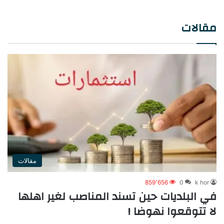
ل
مقالات
مقالات
859٬656
0
k hor
في البلديات حين تسند المناصب لغير اهلها
لا تتوقعوا نهوضا !