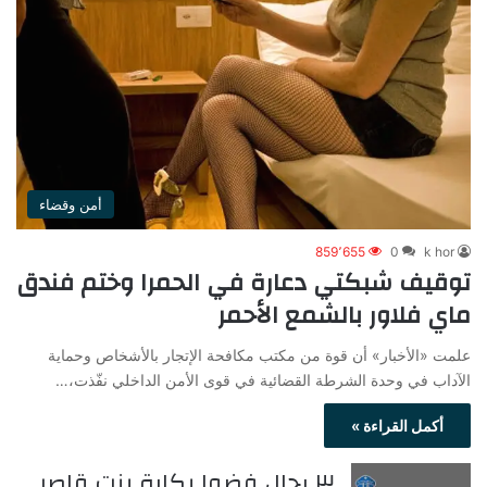
أمن وقضاء
859٬655
0
k hor
توقيف شبكتي دعارة في الحمرا وختم فندق
ماي فلاور بالشمع الأحمر
علمت «الأخبار» أن قوة من مكتب مكافحة الإتجار بالأشخاص وحماية
الآداب في وحدة الشرطة القضائية في قوى الأمن الداخلي نفّذت،…
أكمل القراءة »
٣ رجال فضوا بكارة بنت قاصر