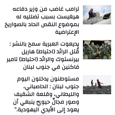
ترامب غاضب من وزير دفاعه
هيغيست بسبب تضلليه له
بموضوع النقص الحاد بالصواريخ
الإعتراضية
يديعوت العبرية سمح بالنشر :
قُتل الرائد (احتياط) هاريل
بيرنستوك والرائد (احتياط) تامير
فاكنين في جنوب لبنان
مستوطنون يدخلون اليوم
جنوب لبنان : الحاصباني،
والليطاني، وقلعة الشقيف
وصور مجالٌ حيويّ ينبغي أن
يعود إلى الأيدي اليهودية.”