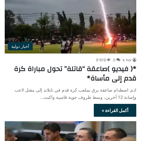
أخبار دولية
9٬919
0
k hor
*( فيديو )صاعقة “قاتلة” تحول مباراة كرة
قدم إلى مأساة*
ادى اصطدام صاعقة برق بملعب كرة قدم في تايلاند إلى مقتل لاعب
وإصابة 12 آخرين، وسط ظروف جوية قاسية واكبت…
أكمل القراءة »