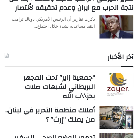
نتجة الحرب مع ايران وعدم تحقيقه لأنتصار
ذكرت تقارير أن الرئيس الأمريكي دونالد ترامب
انتقد مساعديه بشدة خلال اجتماع…
آخر الأخبار
“جمعية زاير” تحت المجهر
البريطاني لشبهات صلات
بحز\\ب الله
أملاك منظمة التحرير في لبنان..
من يملك “إرث” ؟
تدهور الوضع الصحي للسفير