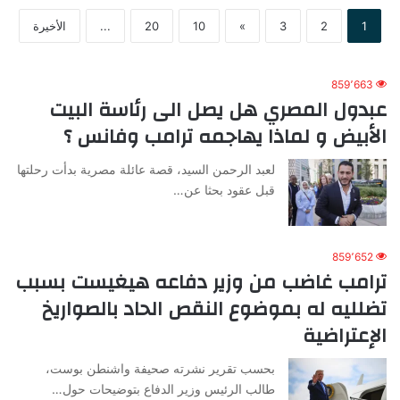
1
2
3
»
10
20
...
الأخيرة
859٬663
عبدول المصري هل يصل الى رئاسة البيت
الأبيض و لماذا يهاجمه ترامب وفانس ؟
لعبد الرحمن السيد، قصة عائلة مصرية بدأت رحلتها
قبل عقود بحثا عن…
859٬652
ترامب غاضب من وزير دفاعه هيغيست بسبب
تضلليه له بموضوع النقص الحاد بالصواريخ
الإعتراضية
بحسب تقرير نشرته صحيفة واشنطن بوست،
طالب الرئيس وزير الدفاع بتوضيحات حول…