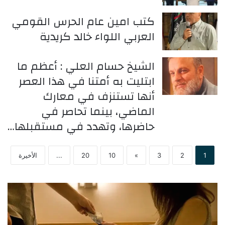
كتب امين عام الحرس القومي
العربي اللواء خالد كريدية
الشيخ حسام العلي : أعظم ما
ابتليت به أمتنا في هذا العصر
أنها تستنزف في معارك
الماضي، بينما تحاصر في
حاضرها، وتهدد في مستقبلها…
1
2
3
»
10
20
...
الأخيرة