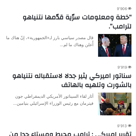
9٬906
“خطة ومعلومات سرّية قدّمها نتنياهو
لترامب”.
قال مصدر سياسي بارز لـ«الجمهورية»، إنّ هناك ما
أُعلن وهناك ما لم…
9٬919
سناتور اميركي يثير جدلا لاستقباله نتنياهو
بالشورت وتلهيه بالهاتف
أثار لقاء السيناتور الأمريكي الديمقراطي جون
فيترمان مع رئيس الوزراء الإسرائيلي بنيامين…
9٬913
تقرير اميركي : ترامب محبط ومستاء جدا من