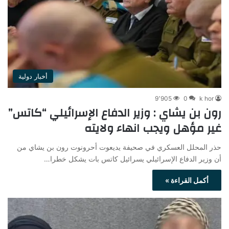
أخبار دولية
9٬905
0
k hor
رون بن يشاي : وزير الدفاع الإسرائيلي “كاتس”
غير مؤهل ويجب انهاء ولايته
حذر المحلل العسكري في صحيفة يديعوت أحرونوت رون بن يشاي من
أن وزير الدفاع الإسرائيلي يسرائيل كاتس بات يشكل خطرا…
أكمل القراءة »