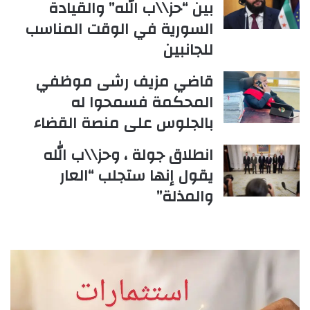
بين “حز\\ب الله” والقيادة
السورية في الوقت المناسب
للجانبين
قاضي مزيف رشى موظفي
المحكمة فسمحوا له
بالجلوس على منصة القضاء
انطلاق جولة ، وحز\\ب الله
يقول إنها ستجلب “العار
والمذلة”