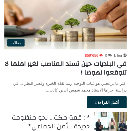
مقالات
859٬656
0
k hor
في البلديات حين تسند المناصب لغير اهلها لا
تتوقعوا نهوضا !
اكثر ما يزعجني هو غياب التوجيه ربما لقلة الخبرة وقصر النظر … في
دراسة اجراها الاستاذ محمد شمس الدين كانت…
أكمل القراءة »
* : قمة مكة… نحو منظومة
جديدة للأمن الجماعي*