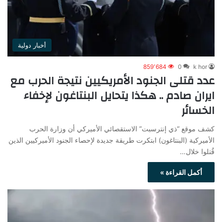
أخبار دولية
859٬684
0
k hor
عدد قتلى الجنود الأمريكيين نتيجة الحرب مع
ايران صادم .. هكذا يتحايل البنتاغون لإخفاء
الخسائر
كشف موقع “ذي إنترسبت” الاستقصائي الأميركي أن وزارة الحرب
الأميركية (البنتاغون) ابتكرت طريقة جديدة لإحصاء الجنود الأميركيين الذين
قُتلوا خلال…
أكمل القراءة »