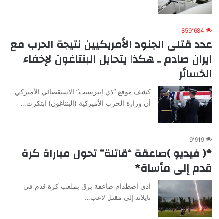
859٬684
عدد قتلى الجنود الأمريكيين نتيجة الحرب مع
ايران صادم .. هكذا يتحايل البنتاغون لإخفاء
الخسائر
كشف موقع “ذي إنترسبت” الاستقصائي الأميركي
أن وزارة الحرب الأميركية (البنتاغون) ابتكرت…
9٬919
*( فيديو )صاعقة “قاتلة” تحول مباراة كرة
قدم إلى مأساة*
ادى اصطدام صاعقة برق بملعب كرة قدم في
تايلاند إلى مقتل لاعب…