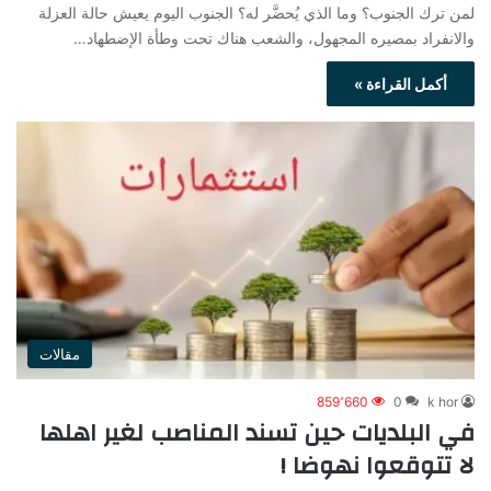
لمن ترك الجنوب؟ وما الذي يُحضَّر له؟ الجنوب اليوم يعيش حالة العزلة
والانفراد بمصيره المجهول، والشعب هناك تحت وطأة الإضطهاد…
أكمل القراءة »
مقالات
859٬660
0
k hor
في البلديات حين تسند المناصب لغير اهلها
لا تتوقعوا نهوضا !