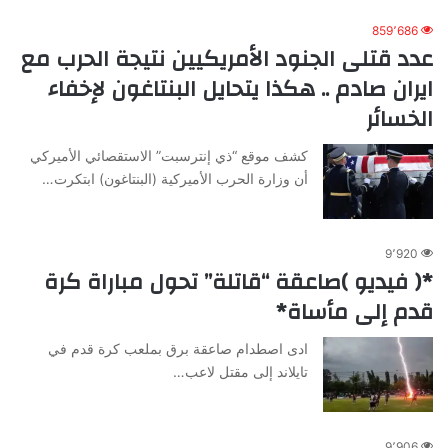
859٬686
عدد قتلى الجنود الأمريكيين نتيجة الحرب مع
ايران صادم .. هكذا يتحايل البنتاغون لإخفاء
الخسائر
كشف موقع “ذي إنترسبت” الاستقصائي الأميركي
أن وزارة الحرب الأميركية (البنتاغون) ابتكرت…
9٬920
*( فيديو )صاعقة “قاتلة” تحول مباراة كرة
قدم إلى مأساة*
ادى اصطدام صاعقة برق بملعب كرة قدم في
تايلاند إلى مقتل لاعب…
9٬906