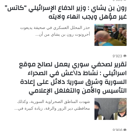
رون بن يشاي : وزير الدفاع الإسرائيلي “كاتس”
غير مؤهل ويجب انهاء ولايته
حذر المحلل العسكري في صحيفة يديعوت
أحرونوت رون بن يشاي من أن…
9٬923
تقرير لصحفي سوري يعمل لصالح موقع
اسرائيلي : نشاط دا\عش في الصحراء
السورية وشرق سوريا: دلائل على إعادة
التأسيس والأمن والتغلغل الإعلامي
شهدت المناطق الصحراوية السورية، وكذلك
محافظتي دير الزور والرقة، زيادة كبيرة في…
9٬906