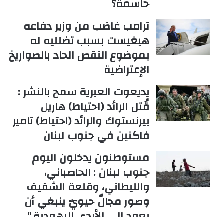
حاسمة؟
ترامب غاضب من وزير دفاعه
هيغيست بسبب تضلليه له
بموضوع النقص الحاد بالصواريخ
الإعتراضية
يديعوت العبرية سمح بالنشر :
قُتل الرائد (احتياط) هاريل
بيرنستوك والرائد (احتياط) تامير
فاكنين في جنوب لبنان
مستوطنون يدخلون اليوم
جنوب لبنان : الحاصباني،
والليطاني، وقلعة الشقيف
وصور مجالٌ حيويّ ينبغي أن
يعود إلى الأيدي اليهودية.”