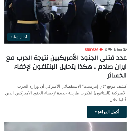
أخبار دولية
859٬686
0
k hor
عدد قتلى الجنود الأمريكيين نتيجة الحرب مع
ايران صادم .. هكذا يتحايل البنتاغون لإخفاء
الخسائر
كشف موقع “ذي إنترسبت” الاستقصائي الأميركي أن وزارة الحرب
الأميركية (البنتاغون) ابتكرت طريقة جديدة لإحصاء الجنود الأميركيين الذين
قُتلوا خلال…
أكمل القراءة »