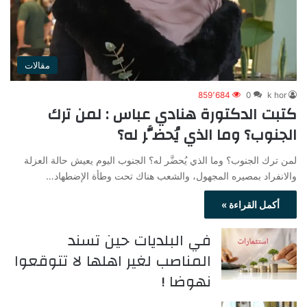
مقالات
859٬684
0
k hor
كتبت الدكتورة هنادي عباس : لمن ترك
الجنوب؟ وما الذي يُحضَّر له؟
لمن ترك الجنوب؟ وما الذي يُحضَّر له؟ الجنوب اليوم يعيش حالة العزلة
والانفراد بمصيره المجهول، والشعب هناك تحت وطأة الإضطهاد…
أكمل القراءة »
في البلديات حين تسند
المناصب لغير اهلها لا تتوقعوا
نهوضا !