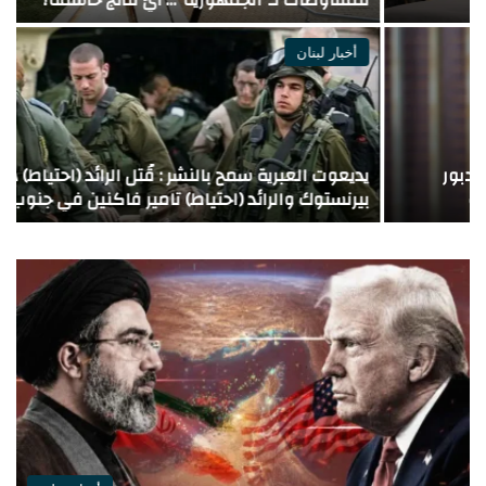
ي
أخبار لبنان
يديعوت العبرية سمح بالنشر : قُتل الرائد (احتياط) هاريل
بيرنستوك والرائد (احتياط) تامير فاكنين في جنوب لبنان
“