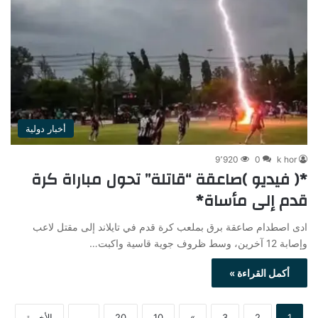
أخبار دولية
9٬920
0
k hor
*( فيديو )صاعقة “قاتلة” تحول مباراة كرة
قدم إلى مأساة*
ادى اصطدام صاعقة برق بملعب كرة قدم في تايلاند إلى مقتل لاعب
وإصابة 12 آخرين، وسط ظروف جوية قاسية واكبت…
أكمل القراءة »
1
2
3
»
10
20
...
الأخيرة