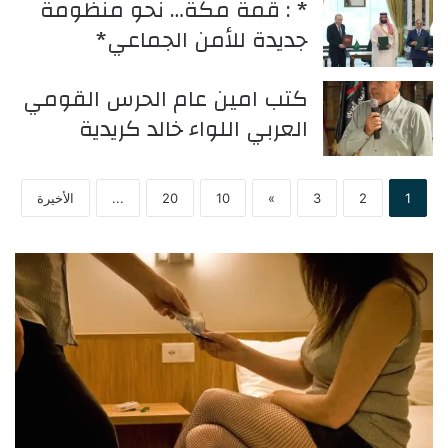
* : قمة مكة… نحو منظومة
جديدة للأمن الجماعي*
كتب امين عام الحرس القومي
العربي اللواء خالد كريدية
1
2
3
»
10
20
...
الأخيرة