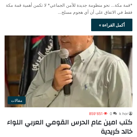
*قمة مكة… نحو منظومة جديدة للأمن الجماعي* لا تكمن أهمية قمة مكة
فقط في الاتفاق على أن أي هجوم مسلح…
أكمل القراءة »
مقالات
859٬651
0
k hor
كتب امين عام الحرس القومي العربي اللواء
خالد كريدية