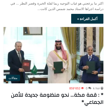
اكثر ما يزعجني هو غياب التوجيه ربما لقلة الخبرة وقصر النظر … في
دراسة اجراها الاستاذ محمد شمس الدين كانت…
أكمل القراءة »
مقالات
859٬652
0
k hor
* : قمة مكة… نحو منظومة جديدة للأمن
الجماعي*