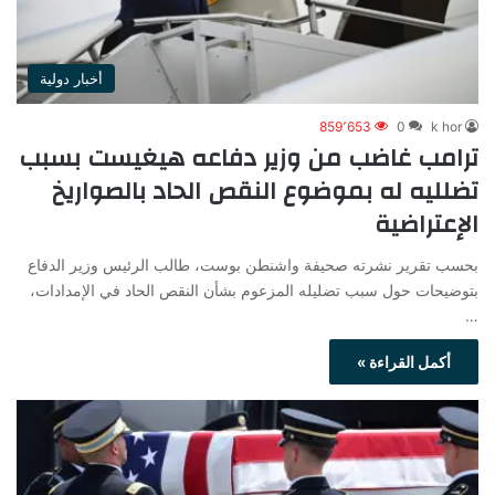
أخبار دولية
859٬653
0
k hor
ترامب غاضب من وزير دفاعه هيغيست بسبب
تضلليه له بموضوع النقص الحاد بالصواريخ
الإعتراضية
بحسب تقرير نشرته صحيفة واشنطن بوست، طالب الرئيس وزير الدفاع
بتوضيحات حول سبب تضليله المزعوم بشأن النقص الحاد في الإمدادات،
…
أكمل القراءة »