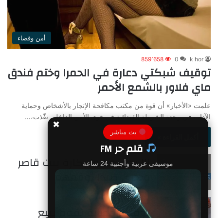
أمن وقضاء
859٬658
0
k hor
توقيف شبكتي دعارة في الحمرا وختم فندق
ماي فلاور بالشمع الأحمر
علمت «الأخبار» أن قوة من مكتب مكافحة الإتجار بالأشخاص وحماية
الآداب في وحدة الشرطة القضائية في قوى الأمن الداخلي نفّذت،…
✖
بث مباشر
أكمل القراءة »
قلم حر FM
٣ رجال فضوا بكارة بنت قاصر
موسيقى عربية وأجنبية 24 ساعة
وتحري صيدا يوقفهم
توقيف عصابة تقوم ببيع