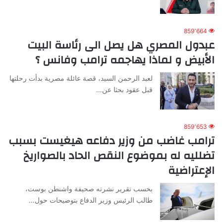
859٬664
عبدول المصري هل يصل الى رئاسة البيت
الأبيض و لماذا يهاجمه ترامب وفانس ؟
لعبد الرحمن السيد، قصة عائلة مصرية بدأت رحلتها
قبل عقود بحثا عن…
859٬653
ترامب غاضب من وزير دفاعه هيغيست بسبب
تضلليه له بموضوع النقص الحاد بالصواريخ
الإعتراضية
بحسب تقرير نشرته صحيفة واشنطن بوست،
طالب الرئيس وزير الدفاع بتوضيحات حول…