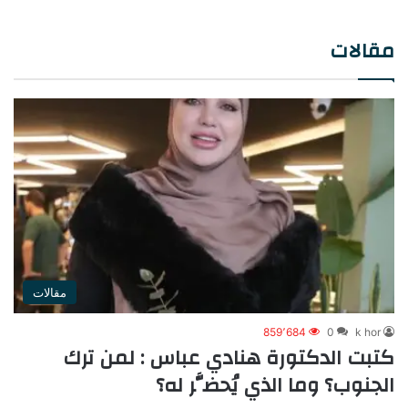
مقالات
مقالات
859٬684
0
k hor
كتبت الدكتورة هنادي عباس : لمن ترك
الجنوب؟ وما الذي يُحضَّر له؟