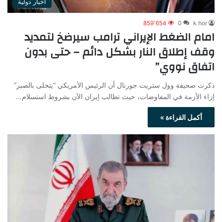
أخبار دولية
859٬654
0
k hor
امام الضغط الإيراني ترامب سيرضخ لتمديد
وقف إطلاق النار بشكل دائم – حتى بدون
اتفاق نووي”
ذكرت صحيفة وول ستريت جورنال أن الرئيس الأمريكي “يتحلى بالصبر”
إزاء الأزمة في المفاوضات، حيث تطالب إيران الآن بشروط استسلام…
أكمل القراءة »