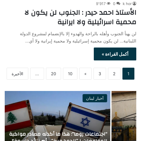
9٬917
0
k hor
الأستاذ احمد حيدر : الجنوب لن يكون لا
محمية اسرائيلية ولا ايرانية
لن يهنأ الجنوب وأهله بالراحة والهدوء إلا بالإنضمام لمشروع الدولة
اللبنانية… لن يكون محمية إسرائيلية ولا محمية إيرانية ولا أي…
أكمل القراءة »
1
2
3
»
10
20
...
الأخيرة
أخبار لبنان
“اجتماعات روما”: هذا ما أكدته مصادر مواكبة
م
للمفاوضات لـ”الجمهورية”… أيّ نتائج حاسمة؟
و