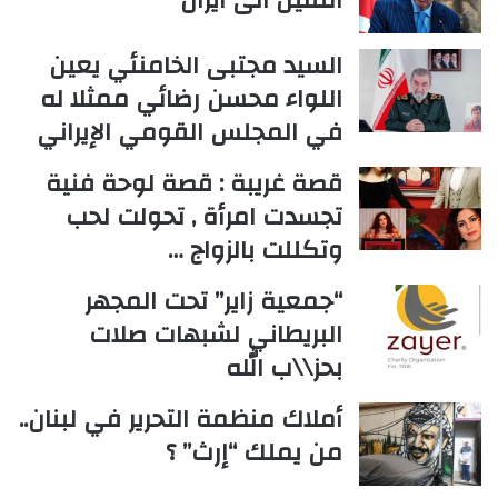
الثقيل الى ايران
السيد مجتبى الخامنئي يعين
اللواء محسن رضائي ممثلا له
في المجلس القومي الإيراني
قصة غريبة : قصة لوحة فنية
تجسدت امرأة , تحولت لحب
وتكللت بالزواج …
“جمعية زاير” تحت المجهر
البريطاني لشبهات صلات
بحز\\ب الله
أملاك منظمة التحرير في لبنان..
من يملك “إرث” ؟