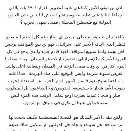
اذن لن تبقى الأمور كما هي عليه فتطبيق القرار ١٧٠١ بات يلاقي
اجماعا لبنانيا على تطبيقه ، وسينتشر الجيش اللبناني حتى الحدود
الدولية مع فلسطين المحتلة ، فمتى تنتهي الحرب ؟
لا اعتقد ان نتنياهو سيعطي لبايدن اي انجاز رغم كل الدعم المنقطع
النظير الذي اغدقه الأخير على اسرائيل ، فهو لن يبيع المواقف لرئيس
افل نجمه وانما سيبيع المواقف لعهد قادم جديد والذي يدفع في كل
العهود الأمريكية الإسرائيلي لتقديم تنازلات هو الميدان . وبات مطلوبا
اليوم اكثر من اي وقت مضى الزخم في الميدان وبفعالية اعلى واشد
لفرض تسوية سريعة وليس التوقيع على صك الهزيمة ، فما اعلنه
سماحة الشيخ نعيم قاسم الأمين العام للحزب عن استعداد لحرب
طويلة الأمد شعار لا يستسيغه الجنوبيون ولا البقاعيون بل المطلوب
صار واضحا : عندما تضرب اوجع فعامل الوقت هذه المرة ليس
بمصلحتنا بل علينا ان نكون في سباق مع الزمن .
ولكن يبقى الأمر الشائك هو القضية الفلسطينية فكيف سيجد لها
ترامب حلا هل سيدفع باتجاه حل الدولتين ام ستكون هناك صيغة