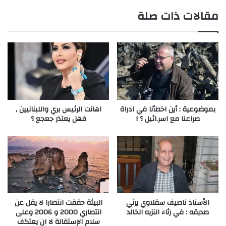
مقالات ذات صلة
بموضوعية : أين اخطأنا في ادراة
اهانت الرئيس بري واللبنانيين ,
صراعنا مع اسر.ائيل ؟ !
فهل يعتذر جعجع ؟
الأستاذ ناصيف سقلاوي يرثي
البيئة حققت انتصارا لا يقل عن
صديقه : في رثاء النزيه الخالد
انتصاري 2000 و 2006 وعلى
سلام الإستقالة لا ان يعتكف