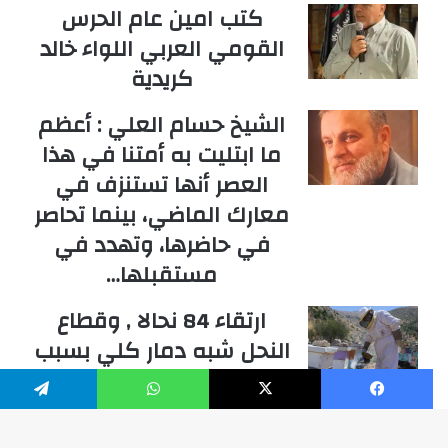
كتب امين عام الحرس
القومي العربي اللواء خالد
كريدية
الشيخ حسام العلي : أعظم
ما ابتليت به أمتنا في هذا
العصر أنها تستنزف في
معارك الماضي، بينما تحاصر
في حاضرها، وتهدد في
مستقبلها…
ارتقاء 84 نحالا , وقطاع
النحل شبه دمار كلي بسبب
الحرب في جنوب لبنان
والخسائر بملايين الدولارات
فيسبوك
‫X
واتساب
تيلقرام