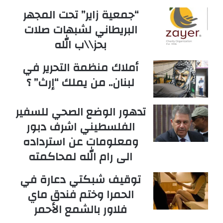
“جمعية زاير” تحت المجهر
البريطاني لشبهات صلات
بحز\\ب الله
أملاك منظمة التحرير في
لبنان.. من يملك “إرث” ؟
تدهور الوضع الصحي للسفير
الفلسطيني اشرف دبور
ومعلومات عن استرداده
الى رام الله لمحاكمته
توقيف شبكتي دعارة في
الحمرا وختم فندق ماي
فلاور بالشمع الأحمر