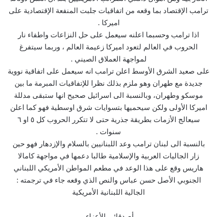
ترامب الإقتصاد بما وقعه من اتفاقيات جلبت المنفعة الإقتصادية على
اميركا .
اذا ترامب وحسبما اعلنه سيعمل على حل النزاعات واطفاء نار
الحروب في العالم لتعود اميركا زعيمة العالم ، وربما سيتفرغ
لمواجهة العملاق الصيني .
على صعيد الشرق الأوسط اعلن ترامب انه سيعمل على اتفاقية نووية
جديدة مع طهران وهو ملزم بذلك نظرا للإتفاقيات المبرمة ما بين
موسكو وطهران، وبالنسبة الى اسرائيل صحيح انها ستبقى مدللة
اميركا الأولى ولكن سيحميها بتسوايات شرق اوسطية فهو كما اعلن
سيعالج الأزمات بطريقة جذرية حتى لا تتكرر الحروب كل ٥ او ٦
سنوات .
بالنسبة الى لبنان ترامب وعد اللبنانيين بالسلام والإزدهار فهو حين
زار الجاليات العربية والإسلامية طالبا دعمها في مواجهة كامالا
هاريس وقع على هذا الوعد في مطعم المواطن الأمريكي اللبناني
الجنوبي الأصل حسن عباس والنص الذي وقعه جاء في ترجمته :
الجالية اللبنانية الأمريكية
أصدقائي الأعزاء،