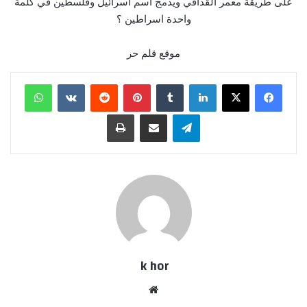
على طريقة معمر القذافي ويدمج اسم اسرائيل وفلسطين في كلمة
واحدة اسراطين ؟
موقع قلم حر
لينكدإن
بينتيريست
واتساب
تيلقرام
مشاركة عبر البريد
طباعة
k hor
موقع
الويب