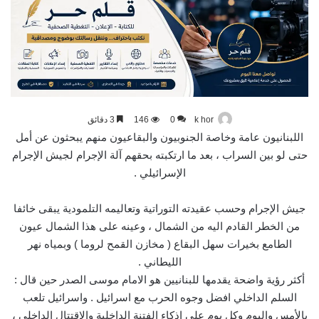
k hor
0
146
3 دقائق
اللبنانيون عامة وخاصة الجنوبيون والبقاعيون منهم يبحثون عن أمل
حتى لو بين السراب ، بعد ما ارتكبته بحقهم آلة الإجرام لجيش الإجرام
الإسرائيلي .
جيش الإجرام وحسب عقيدته التوراتية وتعاليمه التلمودية يبقى خائفا
من الخطر القادم اليه من الشمال ، وعينه على هذا الشمال عيون
الطامع بخيرات سهل البقاع ( مخازن القمح لروما ) وبمياه نهر
الليطاني .
أكثر رؤية واضحة يقدمها للبنانيين هو الامام موسى الصدر حين قال :
السلم الداخلي افضل وجوه الحرب مع اسرائيل . واسرائيل تلعب
بالأمس واليوم وكل يوم على اذكاء الفتنة الداخلية والإقتتال الداخلي ،