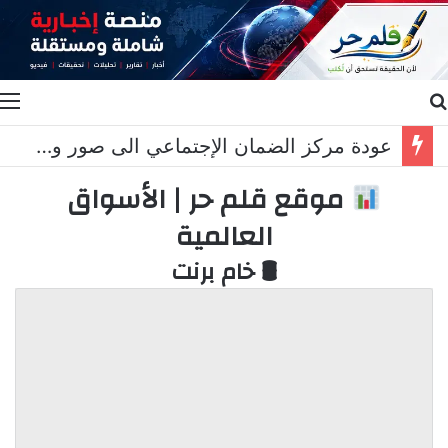
بحث عن
ا
عودة مركز الضمان الإجتماعي الى صور وخريس المناطق التجريبية مزحة
موقع قلم حر | الأسواق
العالمية
🛢 خام برنت