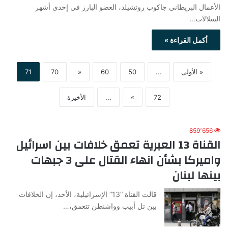
الأعمال البريطاني جاكوب روتشيلد، العضو البارز في إحدى أشهر
السلالات…
أكمل القراءة »
« الأولى
...
50
60
«
70
71
72
»
...
الأخيرة
859٬656
القناة 13 العبرية تعمق خلافات بين اسرائيل
واميركا بشأن انهاء القتال على 3 جبهات
بينها لبنان
قالت القناة “13” الإسرائيلية، الأحد، إن الخلافات
بين تل أبيب وواشنطن تتعمق،…