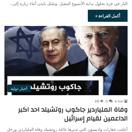
النار في غزة بحلول بداية الأسبوع المقبل. وسُئل بايدن أثناء زيارة إلى…
أكمل القراءة »
أخبار دولية
48
0
k hor
وفاة الملياردير جاكوب روتشيلد احد اكبر
الداعمين لقيام إسرائيل
أعلنت عقارات واديسون التي تديرها عائلة روتشيلد وفاة الملياردير ورجل