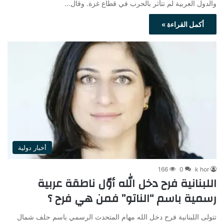
والدول العربية لم تتأثر بالحرب في قطاع غزة. وقال…
أكمل القراءة »
أخبار دولية
166
0
k hor
اللبنانية فرح دخل الله أوّل ناطقة عربية
رسمية باسم “الناتو” فمن هي فرح ؟
تتولى اللبنانية فرح دخل الله مهام المتحدث الرسمي باسم حلف شمال