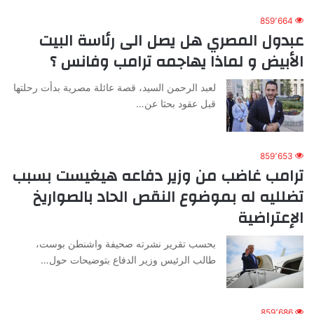
859٬664
عبدول المصري هل يصل الى رئاسة البيت
الأبيض و لماذا يهاجمه ترامب وفانس ؟
لعبد الرحمن السيد، قصة عائلة مصرية بدأت رحلتها
قبل عقود بحثا عن…
859٬653
ترامب غاضب من وزير دفاعه هيغيست بسبب
تضلليه له بموضوع النقص الحاد بالصواريخ
الإعتراضية
بحسب تقرير نشرته صحيفة واشنطن بوست،
طالب الرئيس وزير الدفاع بتوضيحات حول…
859٬686