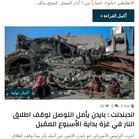
الأطلنطي «ناتو»، اعتباراً من 1 آذار المقبل، لتصبح بذلك…
أكمل القراءة »
أخبار دولية
26
0
k hor
اندبندنت : بايدن يأمل التوصل لوقف اطلاق
النار في غزة بداية الأسبوع المقبل
أعرب الرئيس الأميركي جو بايدن الإثنين عن أمله بأن يبدأ وقف إطلاق