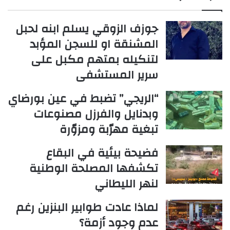
جوزف الزوقي يسلم ابنه لحبل
المشنقة او للسجن المؤبد
لتنكيله بمتهم مكبل على
سرير المستشفى
“الريجي” تضبط في عين بورضاي
وبدنايل والفرزل مصنوعات
تبغية مهرّبة ومزوّرة
فضيحة بيئية في البقاع
تكشفها المصلحة الوطنية
لنهر الليطاني
لماذا عادت طوابير البنزين رغم
عدم وجود أزمة؟