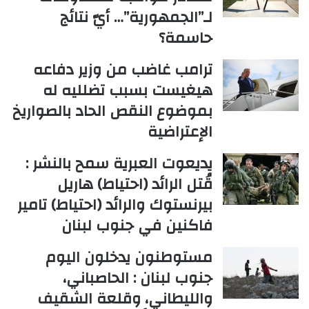
لـ”الجمهورية”… أيّ نتائج
حاسمة؟
ترامب غاضب من وزير دفاعه
هيغيست بسبب تضلليه له
بموضوع النقص الحاد بالصواريخ
الإعتراضية
يديعوت العبرية سمح بالنشر :
قُتل الرائد (احتياط) هاريل
بيرنستوك والرائد (احتياط) تامير
فاكنين في جنوب لبنان
مستوطنون يدخلون اليوم
جنوب لبنان : الحاصباني،
والليطاني، وقلعة الشقيف