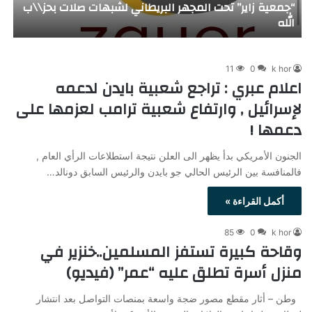
تدهور الوضع الصحي للسفير الفلسطيني اشرف دبور
ي
ومعلومات عن استرداده الى رام الله لمحاكمته
ب
11
0
k hor
اعلام عبري : تراجع شعبية بايدن لدعمه
لإسرائيل , وارتفاع شعبية ترامب لعزمها على
دعمها !
الجنون الأمريكي بدأ يظهر الى العلن نتيجة استطلاعات الرأي العام ,
فالمنافسة بين الرئيس الحالي جو بايدن والرئيس السابق دونالد…
أكمل القراءة »
85
0
k hor
وقاحة كبيرة تستفز المسلمين..خنزير في
منزل أسرة تطلق عليه “عمر” (فيديو)
وطن – أثار مقطع مصور ضجة واسعة بمنصات التواصل بعد انتشار