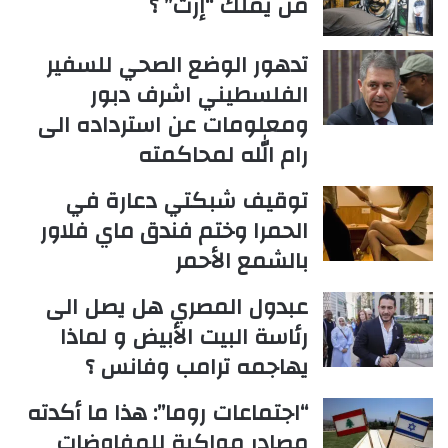
من يملك “إرث” ؟
تدهور الوضع الصحي للسفير
الفلسطيني اشرف دبور
ومعلومات عن استرداده الى
رام الله لمحاكمته
توقيف شبكتي دعارة في
الحمرا وختم فندق ماي فلاور
بالشمع الأحمر
عبدول المصري هل يصل الى
رئاسة البيت الأبيض و لماذا
يهاجمه ترامب وفانس ؟
“اجتماعات روما”: هذا ما أكدته
مصادر مواكبة للمفاوضات