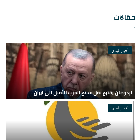
مقالات
أخبار لبنان
“
أملاك منظمة التحرير في لبنان.. من يملك “إرث” ؟
ل
أخبار لبنان