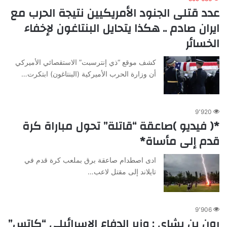
عدد قتلى الجنود الأمريكيين نتيجة الحرب مع
ايران صادم .. هكذا يتحايل البنتاغون لإخفاء
الخسائر
كشف موقع “ذي إنترسبت” الاستقصائي الأميركي
أن وزارة الحرب الأميركية (البنتاغون) ابتكرت…
9٬920
*( فيديو )صاعقة “قاتلة” تحول مباراة كرة
قدم إلى مأساة*
ادى اصطدام صاعقة برق بملعب كرة قدم في
تايلاند إلى مقتل لاعب…
9٬906
رون بن يشاي : وزير الدفاع الإسرائيلي “كاتس”