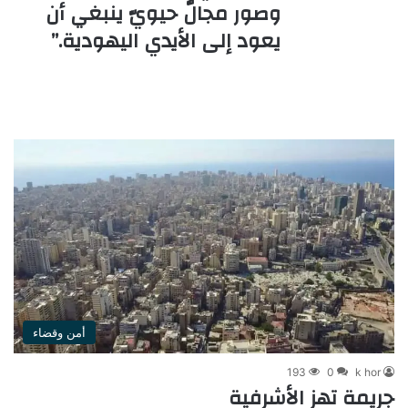
وصور مجالٌ حيويّ ينبغي أن
يعود إلى الأيدي اليهودية.”
أمن وقضاء
193
0
k hor
جريمة تهز الأشرفية