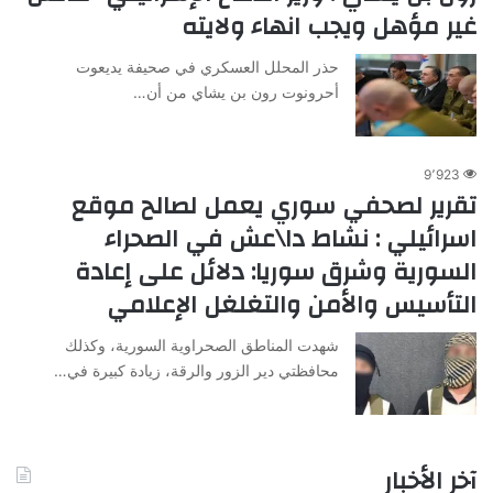
غير مؤهل ويجب انهاء ولايته
حذر المحلل العسكري في صحيفة يديعوت
أحرونوت رون بن يشاي من أن…
9٬923
تقرير لصحفي سوري يعمل لصالح موقع
اسرائيلي : نشاط دا\عش في الصحراء
السورية وشرق سوريا: دلائل على إعادة
التأسيس والأمن والتغلغل الإعلامي
شهدت المناطق الصحراوية السورية، وكذلك
محافظتي دير الزور والرقة، زيادة كبيرة في…
آخر الأخبار