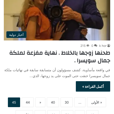
أخبار دولية
215
0
k hor
طحنها زوجها بالخلاط . نهاية مفزعة لملكة
جمال سويسرا .
في واقعة مأساوية، كشف مسؤولون أن متسابقة سابقة في نهائيات ملكة
جمال سويسرا خنقت حتى الموت على يد زوجها، الذي…
أكمل القراءة »
« الأولى
...
30
40
«
44
45