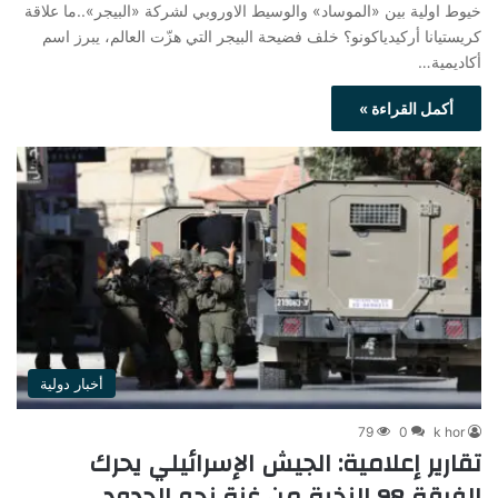
خيوط اولية بين «الموساد» والوسيط الاوروبي لشركة «البيجر»..ما علاقة
كريستيانا أركيدياكونو؟ خلف فضيحة البيجر التي هزّت العالم، يبرز اسم
أكاديمية…
أكمل القراءة »
أخبار دولية
79
0
k hor
تقارير إعلامية: الجيش الإسرائيلي يحرك
الفرقة 98 النخبة من غزة نحو الحدود