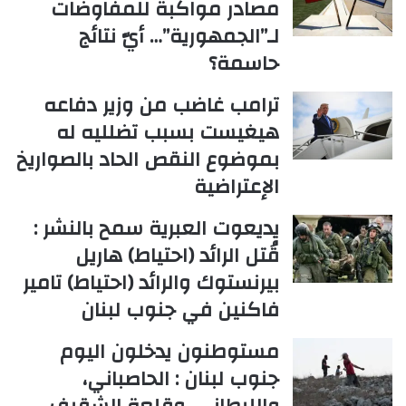
مصادر مواكبة للمفاوضات
لـ”الجمهورية”… أيّ نتائج
حاسمة؟
ترامب غاضب من وزير دفاعه
هيغيست بسبب تضلليه له
بموضوع النقص الحاد بالصواريخ
الإعتراضية
يديعوت العبرية سمح بالنشر :
قُتل الرائد (احتياط) هاريل
بيرنستوك والرائد (احتياط) تامير
فاكنين في جنوب لبنان
مستوطنون يدخلون اليوم
جنوب لبنان : الحاصباني،
والليطاني، وقلعة الشقيف