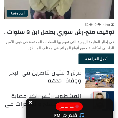
أمن وقضاء
52
0
k hor
توقيف متح-رش سوري بطفل ابن 8 سنوات .
في إطار المتابعة اليومية التي تقوم بها القطعات المختصة في قوى الأمن
الداخلي لمكافحة جميع أنواع الجرائم في مختلف المناطق…
أكمل القراءة »
غرق 3 فتيان قاصرين في البحر
ووفاة احدهم
المشطوب رئيس اكبر عصابة
للسطو المسلح والمخدرات في
✖
بث مباشر
قبضة الأمن
قلم حر FM