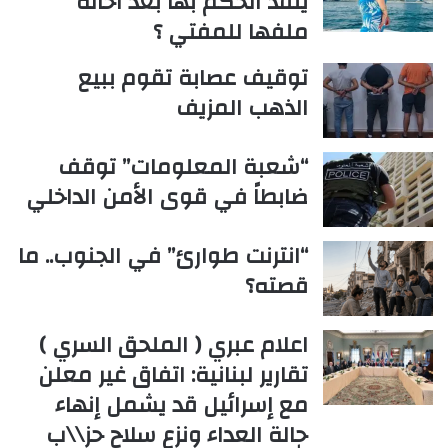
ينفذ الحكم بها بعد احالة
ملفها للمفتي ؟
توقيف عصابة تقوم ببيع
الذهب المزيف
“شعبة المعلومات” توقف
ضابطاً في قوى الأمن الداخلي
“انترنت طوارئ” في الجنوب.. ما
قصته؟
اعلام عبري ( الملحق السري )
تقارير لبنانية: اتفاق غير معلن
مع إسرائيل قد يشمل إنهاء
حالة العداء ونزع سلاح حز\\ب