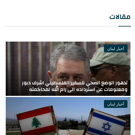
مقالات
أخبار لبنان
يديعوت العبرية سمح بالنشر : قُتل الرائد (احتياط) هاريل
بيرنستوك والرائد (احتياط) تامير فاكنين في جنوب لبنان
“
أخبار لبنان