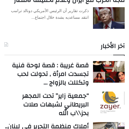
ذكرت تقارير أن الرئيس الأمريكي دونالد ترامب
انتقد مساعديه بشدة خلال اجتماع…
آخر الأخبار
قصة غريبة : قصة لوحة فنية
تجسدت امرأة , تحولت لحب
وتكللت بالزواج …
“جمعية زاير” تحت المجهر
البريطاني لشبهات صلات
بحز\\ب الله
أملاك منظمة التحرير في لبنان..