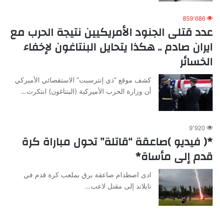
859٬686
عدد قتلى الجنود الأمريكيين نتيجة الحرب مع
ايران صادم .. هكذا يتحايل البنتاغون لإخفاء
الخسائر
كشف موقع “ذي إنترسبت” الاستقصائي الأميركي
أن وزارة الحرب الأميركية (البنتاغون) ابتكرت…
9٬920
*( فيديو )صاعقة “قاتلة” تحول مباراة كرة
قدم إلى مأساة*
ادى اصطدام صاعقة برق بملعب كرة قدم في
تايلاند إلى مقتل لاعب…