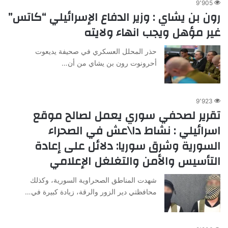
9٬905
رون بن يشاي : وزير الدفاع الإسرائيلي “كاتس”
غير مؤهل ويجب انهاء ولايته
حذر المحلل العسكري في صحيفة يديعوت
أحرونوت رون بن يشاي من أن…
9٬923
تقرير لصحفي سوري يعمل لصالح موقع
اسرائيلي : نشاط دا\عش في الصحراء
السورية وشرق سوريا: دلائل على إعادة
التأسيس والأمن والتغلغل الإعلامي
شهدت المناطق الصحراوية السورية، وكذلك
محافظتي دير الزور والرقة، زيادة كبيرة في…