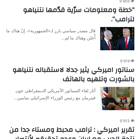
9٬906
“خطة ومعلومات سرّية قدّمها نتنياهو
لترامب”.
قال مصدر سياسي بارز لـ«الجمهورية»، إنّ هناك ما
أُعلن وهناك ما لم…
9٬919
سناتور اميركي يثير جدلا لاستقباله نتنياهو
بالشورت وتلهيه بالهاتف
أثار لقاء السيناتور الأمريكي الديمقراطي جون
فيترمان مع رئيس الوزراء الإسرائيلي بنيامين…
9٬913
تقرير اميركي : ترامب محبط ومستاء جدا من
نتجة الحرب مع ايران وعدم تحقيقه لأنتصار