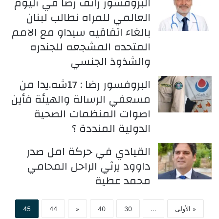
البروفسور رائف رضا في آليوم
العالمي للمراه نطالب لبنان
بالغاء اتفاقيه سيداو مع الامم
المتحده المشجعه للجندره
والشذوذ الجنسي
البروفسور رضا : 17شه.يدا من
مسعفي الرسالة والهيئة فأين
اصوات المنظمات الصحية
الدولية المنددة ؟
القيادي في حركة امل صدر
داوود يرثي الراحل المحامي
محمد عطية
« الأولى
...
30
40
«
44
45