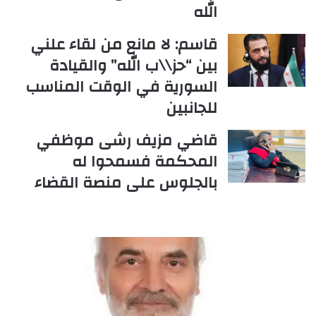
الله
قاسم: لا مانع من لقاء علني
بين “حز\\ب الله” والقيادة
السورية في الوقت المناسب
للجانبين
قاضي مزيف رشى موظفي
المحكمة فسمحوا له
بالجلوس على منصة القضاء