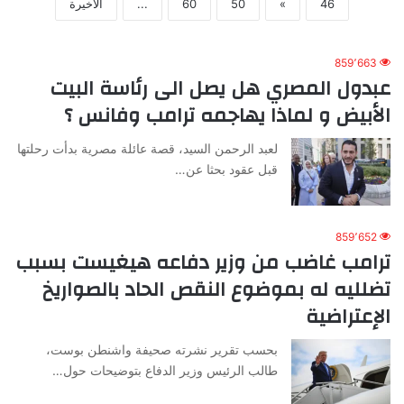
46
»
50
60
...
الأخيرة
859٬663
عبدول المصري هل يصل الى رئاسة البيت
الأبيض و لماذا يهاجمه ترامب وفانس ؟
لعبد الرحمن السيد، قصة عائلة مصرية بدأت رحلتها
قبل عقود بحثا عن…
859٬652
ترامب غاضب من وزير دفاعه هيغيست بسبب
تضلليه له بموضوع النقص الحاد بالصواريخ
الإعتراضية
بحسب تقرير نشرته صحيفة واشنطن بوست،
طالب الرئيس وزير الدفاع بتوضيحات حول…