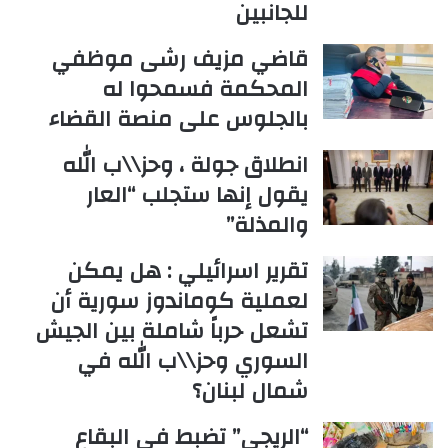
للجانبين
قاضي مزيف رشى موظفي
المحكمة فسمحوا له
بالجلوس على منصة القضاء
انطلاق جولة ، وحز\\ب الله
يقول إنها ستجلب “العار
والمذلة”
تقرير اسرائيلي : هل يمكن
لعملية كوماندوز سورية أن
تشعل حرباً شاملة بين الجيش
السوري وحز\\ب الله في
شمال لبنان؟
“الريجي” تضبط في البقاع