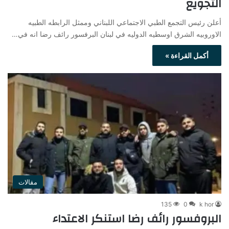
التجويع
أعلن رئيس التجمع الطبي الاجتماعي اللبناني وممثل الرابطه الطبيه
الاوروبيه الشرق اوسطيه الدوليه في لبنان البرفسور رائف رضا انه في…
أكمل القراءة »
مقالات
135
0
k hor
البروفسور رائف رضا استنكر الاعتداء