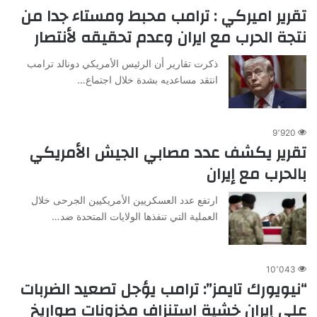
تقرير اميركي : ترامب محبط ومستاء جدا من
نتجة الحرب مع ايران وعدم تحقيقه لأنتصار
ذكرت تقارير أن الرئيس الأمريكي دونالد ترامب
انتقد مساعديه بشدة خلال اجتماع…
9٬920
تقرير يكشف عدد مصابي الجيش الأمريكي
بالحرب مع إيران
ارتفع عدد العسكريين الأمريكيين الجرحى خلال
العملية التي تنفذها الولايات المتحدة ضد…
10٬043
“نيويورك تايمز”: ترامب يؤجل تصعيد الضربات
على إيران خشية استنزاف مخزونات صواريخ