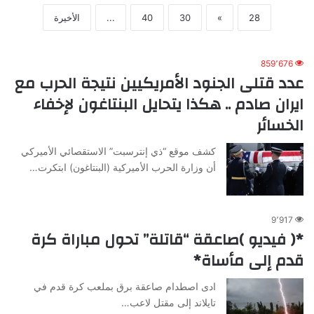
28
»
30
40
...
الأخيرة
859٬676
عدد قتلى الجنود الأمريكيين نتيجة الحرب مع
ايران صادم .. هكذا يتحايل البنتاغون لإخفاء
الخسائر
كشف موقع “ذي إنترسبت” الاستقصائي الأميركي
أن وزارة الحرب الأميركية (البنتاغون) ابتكرت…
9٬917
*( فيديو )صاعقة “قاتلة” تحول مباراة كرة
قدم إلى مأساة*
ادى اصطدام صاعقة برق بملعب كرة قدم في
تايلاند إلى مقتل لاعب…