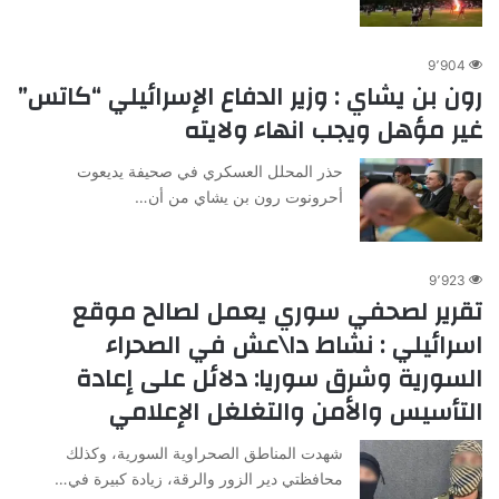
9٬904
رون بن يشاي : وزير الدفاع الإسرائيلي “كاتس”
غير مؤهل ويجب انهاء ولايته
حذر المحلل العسكري في صحيفة يديعوت
أحرونوت رون بن يشاي من أن…
9٬923
تقرير لصحفي سوري يعمل لصالح موقع
اسرائيلي : نشاط دا\عش في الصحراء
السورية وشرق سوريا: دلائل على إعادة
التأسيس والأمن والتغلغل الإعلامي
شهدت المناطق الصحراوية السورية، وكذلك
محافظتي دير الزور والرقة، زيادة كبيرة في…