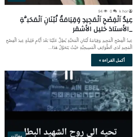
94
0
k hor
عِيدُ اَلْفِصْحِ اَلْمَجِيدِ وَقِيَامَةُ لُبْنَانِ اَلْمَحَبَّةِ
_الأستاذ خليل الأشقر
عِيدُ اَلْفِصْحِ اَلْمَجِيدِ وَقِيَامَةُ لُبْنَانِ اَلْمَحَبَّةِ يُطِلَّ عَلَيْنَا بَعْدَ أَيَّامٍ قَلِيلَةٍ عِيدَ اَلْفِصْحِ
اَلْمَجِيدِ لَدَى اَلطَّوَائِفِ اَلْمَسِيحِيَّةِ حَيْثُ يَتَحَوَّلُ هَذَا…
أكمل القراءة »
مقالات