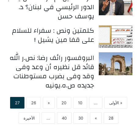
الدور الرئيسي في لبنان؟ د.
يوسف حسن
كلمتين ونص : سفراء للسلام
على قفا مين يشيل !
البروفسور رائف رضا: نص.ر الله
قائد قل نظيره أن وعد وفى
وقد وفى بضرب مستوطنات
جديده ص.ه.يونيه
« الأولى
...
10
20
«
26
27
28
»
30
40
...
الأخيرة