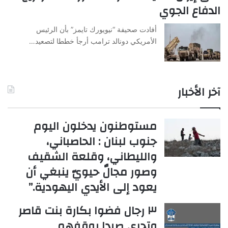
الدفاع الجوي
أفادت صحيفة “نيويورك تايمز” بأن الرئيس
الأمريكي دونالد ترامب أرجأ خططا لتصعيد…
آخر الأخبار
مستوطنون يدخلون اليوم
جنوب لبنان : الحاصباني،
والليطاني، وقلعة الشقيف
وصور مجالٌ حيويّ ينبغي أن
يعود إلى الأيدي اليهودية.”
٣ رجال فضوا بكارة بنت قاصر
وتحري صيدا يوقفهم