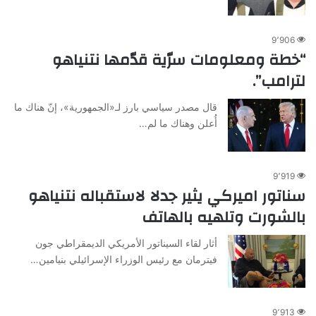
9٬906
“خطة ومعلومات سرّية قدّمها نتنياهو
لترامب”.
قال مصدر سياسي بارز لـ«الجمهورية»، إنّ هناك ما
أُعلن وهناك ما لم…
9٬919
سناتور اميركي يثير جدلا لاستقباله نتنياهو
بالشورت وتلهيه بالهاتف
أثار لقاء السيناتور الأمريكي الديمقراطي جون
فيترمان مع رئيس الوزراء الإسرائيلي بنيامين…
9٬913