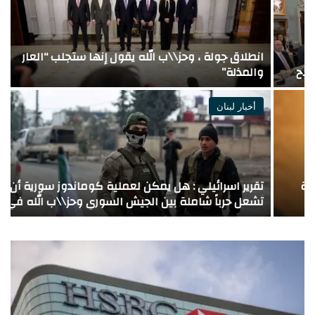
انطلاق جولة ، وحز\\ب الله يقول إنها ستجلب “العار
ل
والمذلة”
ي
أخبار لبنان
تقرير اسرائيلي : هل يمكن لعملية كوماندوز سورية أن
تشعل حرباً شاملة بين الجيش السوري وحز\\ب الله في
ه
شمال لبنان؟