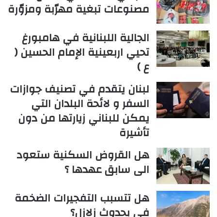
مصنوعات تبغية مهرّبة ومزوّرة
الجالية اللبنانية في هامبورغ
تحيي اربعينية الإمام الحسين (
ع )
لبنان يتقدم في تصنيف جوازات
السفر و لائحة البلدان التي
يمكن للبناني زيارتها من دون
تأشيرة
هل القروض السكنية ستعود
الى سابق عهدها ؟
هل تتسبب التفجيرات الضخمة
في بحدوث زلازل؟