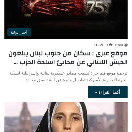
أخبار دولية
111
0
k hor
موقع عبري : سكان من جنوب لبنان يبلغون
الجيش اللبناني عن مخابئ اسلحة الحزب …
ترجمة موقع قلم حر : كشفت مصادر عسكرية لبنانية وإسرائيلية لشبكة
الحرة الإخبارية الأميركية تفاصيل مثيرة عن آلية تنسيق معقدة…
أكمل القراءة »