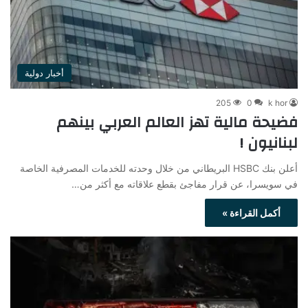
أخبار دولية
205
0
k hor
فضيحة مالية تهز العالم العربي بينهم
لبنانيون !
أعلن بنك HSBC البريطاني من خلال وحدته للخدمات المصرفية الخاصة
في سويسرا، عن قرار مفاجئ بقطع علاقاته مع أكثر من…
أكمل القراءة »