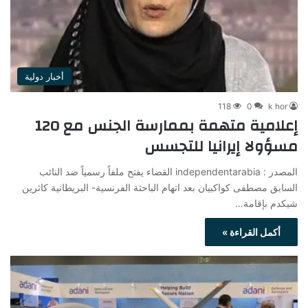
أخبار دولية
118
0
k hor
إعلامية متهمة بممارسة الجنس مع 120
مسؤولا إيرانيا للتجسس
المصدر : independentarabia القضاء يفتح ملفاً رسمياً ضد النائب
السابق مصطفى كواكبيان بعد اتهام الباحثة الفرنسية- البريطانية كاثرين
شيكدم بإقامة…
أكمل القراءة »