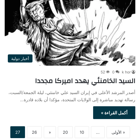
أخبار دولية
52
0
k hor
السيد الخامنئي يهدد اميركا مجددا
أصدر المرشد الأعلى في إيران السيد علي خامنئي، ليلة الجمعة/السبت،
رسالة تهديد مباشرة إلى الولايات المتحدة، مؤكدا أن بلاده قادرة…
أكمل القراءة »
« الأولى
...
10
20
«
26
27