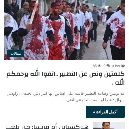
مقالات
185
0
k hor
كلمتين ونص عن التطبير ..اتقوا الله يرحمكم
الله .
مذ يومين وقيامة التطبير قائمة على اساس انها امر ديني بحت … راودني
سؤال : فيما لو السيد الخامنئي افتى…
أكمل القراءة »
هوكشتاين أم فرنسا؛ من يلعب