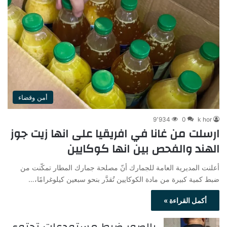
أمن وقضاء
9٬934
0
k hor
ارسلت من غانا في افريقيا على انها زيت جوز
الهند والفحص بين انها كوكايين
أعلنت المديرية العامة للجمارك أنّ مصلحة جمارك المطار تمكّنت من
ضبط كمية كبيرة من مادة الكوكايين تُقدَّر بنحو سبعين كيلوغرامًا،…
أكمل القراءة »
بالصور ضبط مستودعات تحتوي