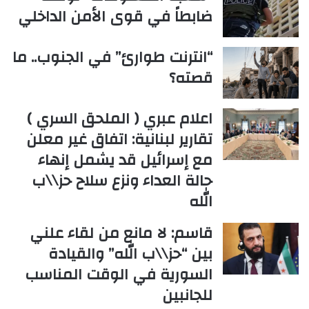
ضابطاً في قوى الأمن الداخلي
“انترنت طوارئ” في الجنوب.. ما
قصته؟
اعلام عبري ( الملحق السري )
تقارير لبنانية: اتفاق غير معلن
مع إسرائيل قد يشمل إنهاء
حالة العداء ونزع سلاح حز\\ب
الله
قاسم: لا مانع من لقاء علني
بين “حز\\ب الله” والقيادة
السورية في الوقت المناسب
للجانبين