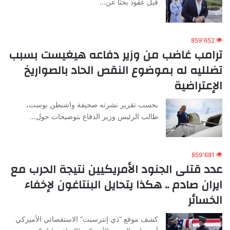
قبل عقود بحثا عن…
859٬652
ترامب غاضب من وزير دفاعه هيغيست بسبب
تضلليه له بموضوع النقص الحاد بالصواريخ
الإعتراضية
بحسب تقرير نشرته صحيفة واشنطن بوست،
طالب الرئيس وزير الدفاع بتوضيحات حول…
859٬681
عدد قتلى الجنود الأمريكيين نتيجة الحرب مع
ايران صادم .. هكذا يتحايل البنتاغون لإخفاء
الخسائر
كشف موقع “ذي إنترسبت” الاستقصائي الأميركي