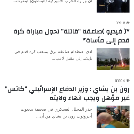
أن وزارة الحرب الأميركية (البنتاغون) ابتكرت…
9٬918
*( فيديو )صاعقة “قاتلة” تحول مباراة كرة
قدم إلى مأساة*
ادى اصطدام صاعقة برق بملعب كرة قدم في
تايلاند إلى مقتل لاعب…
9٬904
رون بن يشاي : وزير الدفاع الإسرائيلي “كاتس”
غير مؤهل ويجب انهاء ولايته
حذر المحلل العسكري في صحيفة يديعوت
أحرونوت رون بن يشاي من أن…