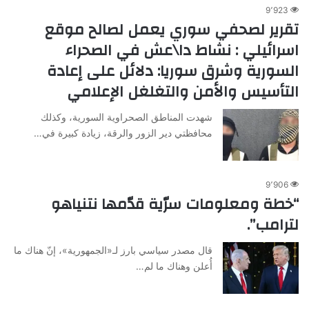
9٬923
تقرير لصحفي سوري يعمل لصالح موقع
اسرائيلي : نشاط دا\عش في الصحراء
السورية وشرق سوريا: دلائل على إعادة
التأسيس والأمن والتغلغل الإعلامي
شهدت المناطق الصحراوية السورية، وكذلك
محافظتي دير الزور والرقة، زيادة كبيرة في…
9٬906
“خطة ومعلومات سرّية قدّمها نتنياهو
لترامب”.
قال مصدر سياسي بارز لـ«الجمهورية»، إنّ هناك ما
أُعلن وهناك ما لم…