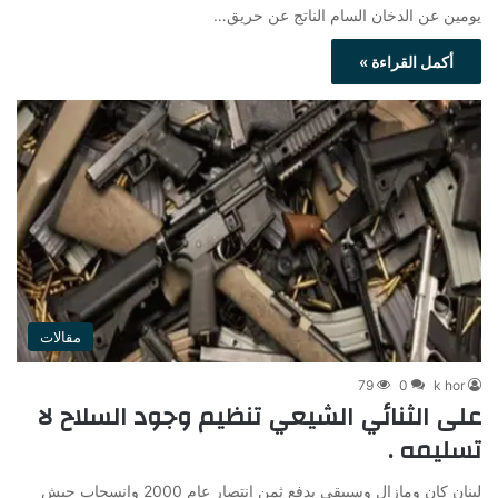
يومين عن الدخان السام الناتج عن حريق…
أكمل القراءة »
مقالات
79
0
k hor
على الثنائي الشيعي تنظيم وجود السلاح لا
تسليمه .
لبنان كان ومازال وسيبقى يدفع ثمن انتصار عام 2000 وانسحاب جيش