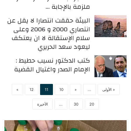
ملزمة بالإجابة …
البيئة حققت انتصارا لا يقل عن
انتصاري 2000 و 2006 وعلى
سلام الإستقالة لا ان يعتكف
ليعود سعد الحريري
كتب الدكتور نسيب حطيط :
الإمام الصدر واغتيال القضية
« الأولى
...
«
10
11
12
»
20
30
...
الأخيرة