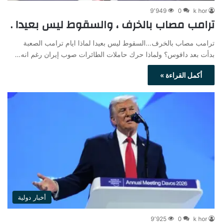
9٬949
0
k hor
ترامب مصاب بالخرف ، والسقوط ليس بعيدا .
ترامب مصاب بالخرف…السقوط ليس بعيدا لماذا ايام ترامب الصعبة
بدأت بعد دافوس؟ ولماذا حرك حاملات الطائرات صوب إيران رغم انه…
أكمل القراءة »
أخبار دولية
9٬925
0
k hor