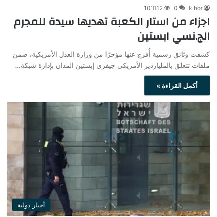
10٬012
0
k hor
اجزاء من استار الكعبة تهديها سيدة للمجرم
الج.نسي ابستين
كشفت وثائق رسمية أُفرج عنها مؤخرًا من وزارة العدل الأمريكية، ضمن
ملفات تتعلق بالملياردير الأمريكي جيفري إبستين المدان بإدارة شبكة…
أكمل القراءة »
أخبار دولية