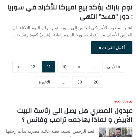
توم باراك يؤكد بيع اميركا للأكراد في سوريا
: دور “قسد” انتهى
اعتبر المبعوث الأمريكي الخاص إلى سوريا توم باراك اليوم الثلاثاء، أن
الغرض الأصلي من “قوات سوريا الديمقراطية” (قسد) كقوة رئيسية…
أكمل القراءة »
« الأولى
...
«
10
11
12
»
20
30
...
الأخيرة
859٬658
عبدول المصري هل يصل الى رئاسة البيت
الأبيض و لماذا يهاجمه ترامب وفانس ؟
لعبد الرحمن السيد، قصة عائلة مصرية بدأت رحلتها