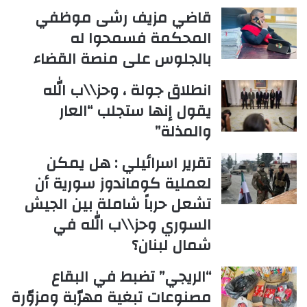
قاضي مزيف رشى موظفي
المحكمة فسمحوا له
بالجلوس على منصة القضاء
انطلاق جولة ، وحز\\ب الله
يقول إنها ستجلب “العار
والمذلة”
تقرير اسرائيلي : هل يمكن
لعملية كوماندوز سورية أن
تشعل حرباً شاملة بين الجيش
السوري وحز\\ب الله في
شمال لبنان؟
“الريجي” تضبط في البقاع
مصنوعات تبغية مهرّبة ومزوّرة