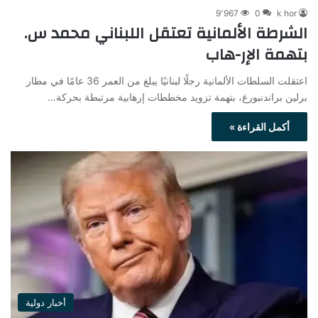
9٬967
0
k hor
الشرطة الألمانية تعتقل اللبناني محمد س.
بتهمة الإر-هاب
اعتقلت السلطات الألمانية رجلًا لبنانيًا يبلغ من العمر 36 عامًا في مطار
برلين براندنبورغ، بتهمة تزويد مخططات إرهابية مرتبطة بحركة…
أكمل القراءة »
أخبار دولية