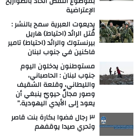
بموضوع النقص الحاد بالصواريخ
الإعتراضية
يديعوت العبرية سمح بالنشر :
قُتل الرائد (احتياط) هاريل
بيرنستوك والرائد (احتياط) تامير
فاكنين في جنوب لبنان
مستوطنون يدخلون اليوم
جنوب لبنان : الحاصباني،
والليطاني، وقلعة الشقيف
وصور مجالٌ حيويّ ينبغي أن
يعود إلى الأيدي اليهودية.”
٣ رجال فضوا بكارة بنت قاصر
وتحري صيدا يوقفهم