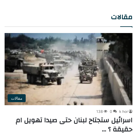
في حاضرها، وتهدد في
مستقبلها…
مقالات
مقالات
138
0
k hor
اسرائيل ستجتاح لبنان حتى صيدا تهويل ام
حقيقة ؟ …