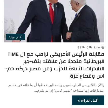
أخبار دولية
31
0
k hor
مقابلة الرئيس الأمريكي ترامب مع ال TIME
البريطانية متحدثا عن علاقته بتف-جير
البايجرات التابعة للحزب وعن مصير حركة حم-
اس وقطاع غزة
والآن، الكثير من الدبلوماسيين والمحللين لاحظوا أن ما قلته عن حماس
عندما قلت إنها ستواجه “تدمير كامل” إذا لم تلتزم…
أكمل القراءة »