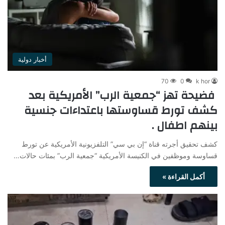
أخبار دولية
70
0
k hor
فضيحة تهز “جمعية الرب” الأمريكية بعد
كشف تورط قساوستها باعتداءات جنسية
بينهم اطفال .
كشف تحقيق أجرته قناة “إن بي سي” التلفزيونية الأمريكية عن تورط
قساوسة وموظفين في الكنيسة الأمريكية “جمعية الرب” بمئات حالات…
أكمل القراءة »