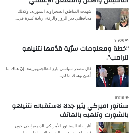
التأسيس والأمن والتغلغل الإعلامي
شهدت المناطق الصحراوية السورية، وكذلك
محافظتي دير الزور والرقة، زيادة كبيرة في…
9٬906
“خطة ومعلومات سرّية قدّمها نتنياهو
لترامب”.
قال مصدر سياسي بارز لـ«الجمهورية»، إنّ هناك ما
أُعلن وهناك ما لم…
9٬919
سناتور اميركي يثير جدلا لاستقباله نتنياهو
بالشورت وتلهيه بالهاتف
أثار لقاء السيناتور الأمريكي الديمقراطي جون
فيترمان مع رئيس الوزراء الإسرائيلي بنيامين…