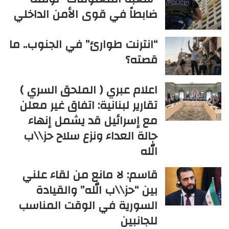
ضابطاً في قوى الأمن الداخلي
“انترنت طوارئ” في الجنوب.. ما
قصته؟
اعلام عبري ( الملحق السري )
تقارير لبنانية: اتفاق غير معلن
مع إسرائيل قد يشمل إنهاء
حالة العداء ونزع سلاح حز\\ب
الله
قاسم: لا مانع من لقاء علني
بين “حز\\ب الله” والقيادة
السورية في الوقت المناسب
للجانبين