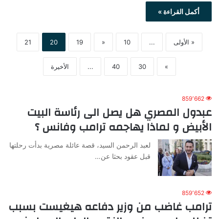
أكمل القراءة »
« الأولى
...
10
«
19
20
21
»
30
40
...
الأخيرة
859٬662
عبدول المصري هل يصل الى رئاسة البيت
الأبيض و لماذا يهاجمه ترامب وفانس ؟
لعبد الرحمن السيد، قصة عائلة مصرية بدأت رحلتها
قبل عقود بحثا عن…
859٬652
ترامب غاضب من وزير دفاعه هيغيست بسبب