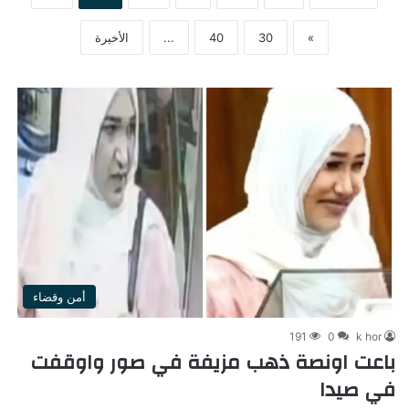
»
30
40
...
الأخيرة
أمن وقضاء
191
0
k hor
باعت اونصة ذهب مزيفة في صور واوقفت
في صيدا