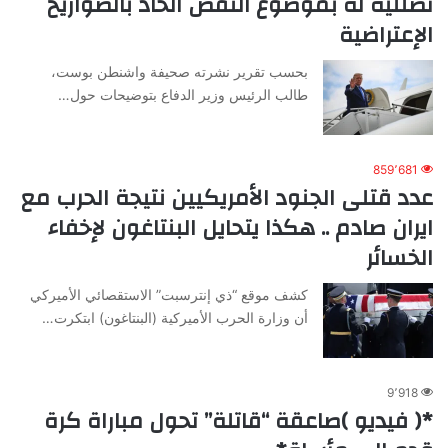
تضلليه له بموضوع النقص الحاد بالصواريخ
الإعتراضية
بحسب تقرير نشرته صحيفة واشنطن بوست،
طالب الرئيس وزير الدفاع بتوضيحات حول…
859٬681
عدد قتلى الجنود الأمريكيين نتيجة الحرب مع
ايران صادم .. هكذا يتحايل البنتاغون لإخفاء
الخسائر
كشف موقع “ذي إنترسبت” الاستقصائي الأميركي
أن وزارة الحرب الأميركية (البنتاغون) ابتكرت…
9٬918
*( فيديو )صاعقة “قاتلة” تحول مباراة كرة