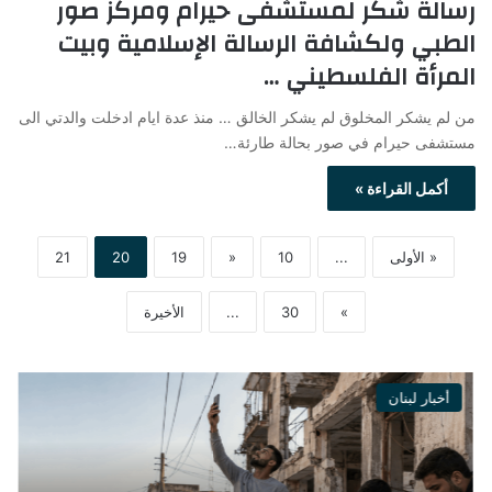
رسالة شكر لمستشفى حيرام ومركز صور
الطبي ولكشافة الرسالة الإسلامية وبيت
المرأة الفلسطيني …
من لم يشكر المخلوق لم يشكر الخالق … منذ عدة ايام ادخلت والدتي الى
مستشفى حيرام في صور بحالة طارئة…
أكمل القراءة »
« الأولى
...
10
«
19
20
21
»
30
...
الأخيرة
أخبار لبنان