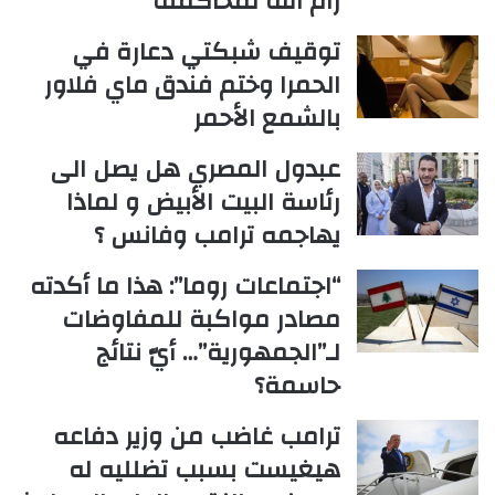
رام الله لمحاكمته
توقيف شبكتي دعارة في
الحمرا وختم فندق ماي فلاور
بالشمع الأحمر
عبدول المصري هل يصل الى
رئاسة البيت الأبيض و لماذا
يهاجمه ترامب وفانس ؟
“اجتماعات روما”: هذا ما أكدته
مصادر مواكبة للمفاوضات
لـ”الجمهورية”… أيّ نتائج
حاسمة؟
ترامب غاضب من وزير دفاعه
هيغيست بسبب تضلليه له