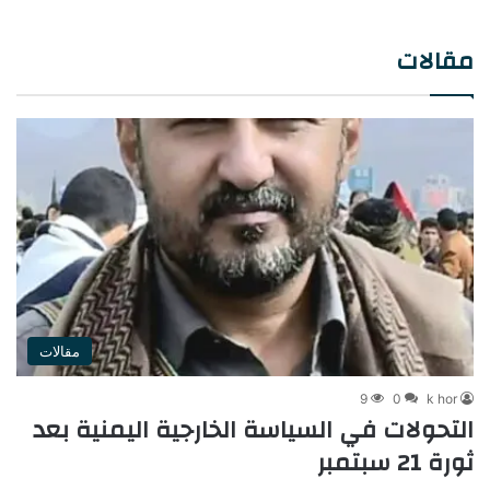
في حاضرها، وتهدد في
ح
مستقبلها…
مقالات
مقالات
9
0
k hor
التحولات في السياسة الخارجية اليمنية بعد
ثورة 21 سبتمبر