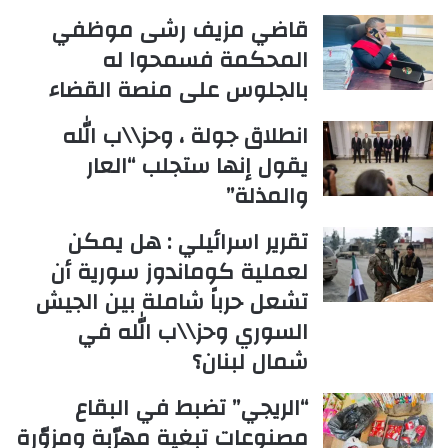
قاضي مزيف رشى موظفي
المحكمة فسمحوا له
بالجلوس على منصة القضاء
انطلاق جولة ، وحز\\ب الله
يقول إنها ستجلب “العار
والمذلة”
تقرير اسرائيلي : هل يمكن
لعملية كوماندوز سورية أن
تشعل حرباً شاملة بين الجيش
السوري وحز\\ب الله في
شمال لبنان؟
“الريجي” تضبط في البقاع
مصنوعات تبغية مهرّبة ومزوّرة