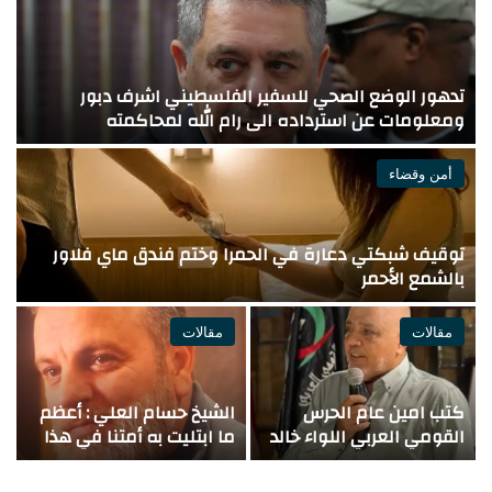
تدهور الوضع الصحي للسفير الفلسطيني اشرف دبور
ومعلومات عن استرداده الى رام الله لمحاكمته
ف
أمن وقضاء
توقيف شبكتي دعارة في الحمرا وختم فندق ماي فلاور
ع
بالشمع الأحمر
ي
مقالات
مقالات
كتب امين عام الحرس
الشيخ حسام العلي : أعظم
“
القومي العربي اللواء خالد
ما ابتليت به أمتنا في هذا
أ
كريدية
العصر أنها تستنزف في
ل
معارك الماضي، بينما تحاصر
ل