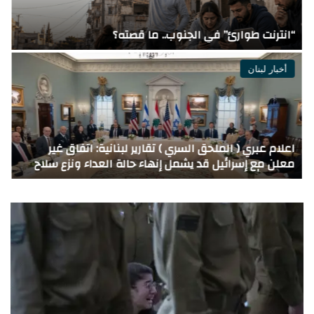
ق
“انترنت طوارئ” في الجنوب.. ما قصته؟
ا
أخبار لبنان
اعلام عبري ( الملحق السري ) تقارير لبنانية: اتفاق غير
ا
معلن مع إسرائيل قد يشمل إنهاء حالة العداء ونزع سلاح
و
حز\\ب الله