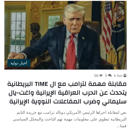
أخبار دولية
58
0
k hor
مقابلة مهمة لترامب مع ال TIME البريطانية
يتحدث عن الحرب العراقية الإيرانية واغت-يال
سليماني وضرب المفاعلات النووية الإيرانية
نص لمقابلة اجراها الرئيس الأمريكي دونالد ترامب مع جريدة التايم
البريطانية تنطوي على معلومات مهمة تهم الباحث والمحلل السياسي
قمنا…