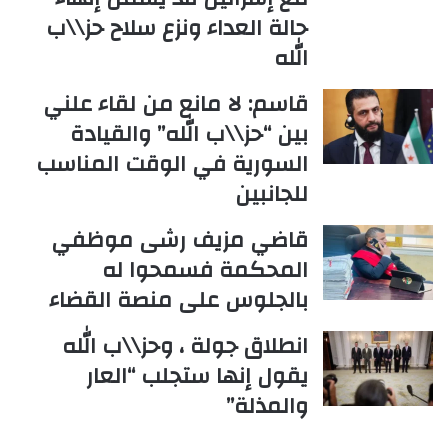
حالة العداء ونزع سلاح حز\\ب
الله
قاسم: لا مانع من لقاء علني
بين “حز\\ب الله” والقيادة
السورية في الوقت المناسب
للجانبين
قاضي مزيف رشى موظفي
المحكمة فسمحوا له
بالجلوس على منصة القضاء
انطلاق جولة ، وحز\\ب الله
يقول إنها ستجلب “العار
والمذلة”