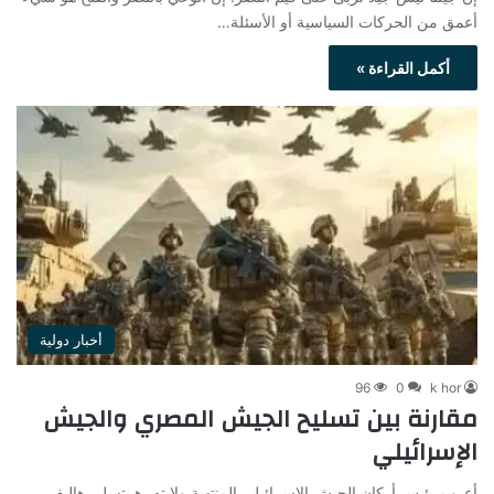
أعمق من الحركات السياسية أو الأسئلة…
أكمل القراءة »
أخبار دولية
96
0
k hor
مقارنة بين تسليح الجيش المصري والجيش
الإسرائيلي
أعرب رئيس أركان الجيش الإسرائيلي المنتهية ولايته، هرتسلي هاليفي،