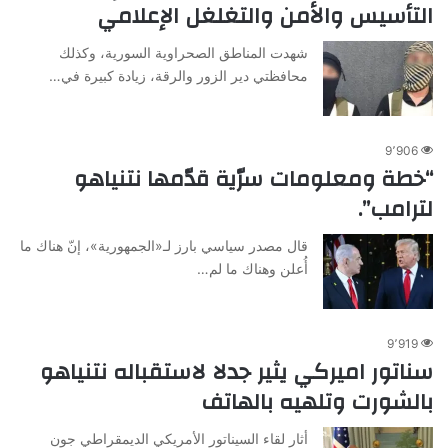
التأسيس والأمن والتغلغل الإعلامي
شهدت المناطق الصحراوية السورية، وكذلك
محافظتي دير الزور والرقة، زيادة كبيرة في…
9٬906
“خطة ومعلومات سرّية قدّمها نتنياهو
لترامب”.
قال مصدر سياسي بارز لـ«الجمهورية»، إنّ هناك ما
أُعلن وهناك ما لم…
9٬919
سناتور اميركي يثير جدلا لاستقباله نتنياهو
بالشورت وتلهيه بالهاتف
أثار لقاء السيناتور الأمريكي الديمقراطي جون