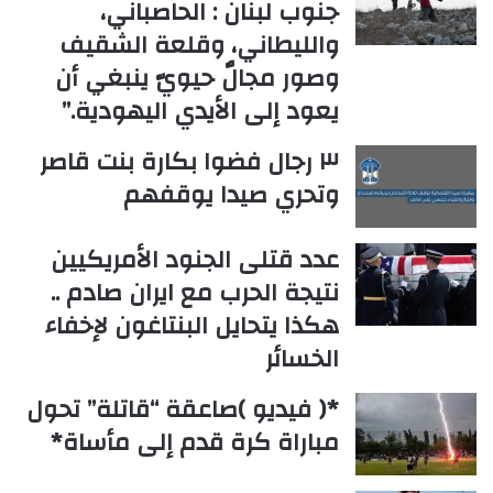
جنوب لبنان : الحاصباني،
والليطاني، وقلعة الشقيف
وصور مجالٌ حيويّ ينبغي أن
يعود إلى الأيدي اليهودية.”
٣ رجال فضوا بكارة بنت قاصر
وتحري صيدا يوقفهم
عدد قتلى الجنود الأمريكيين
نتيجة الحرب مع ايران صادم ..
هكذا يتحايل البنتاغون لإخفاء
الخسائر
*( فيديو )صاعقة “قاتلة” تحول
مباراة كرة قدم إلى مأساة*