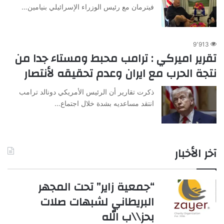
فيترمان مع رئيس الوزراء الإسرائيلي بنيامين…
9٬913
تقرير اميركي : ترامب محبط ومستاء جدا من
نتجة الحرب مع ايران وعدم تحقيقه لأنتصار
ذكرت تقارير أن الرئيس الأمريكي دونالد ترامب
انتقد مساعديه بشدة خلال اجتماع…
آخر الأخبار
“جمعية زاير” تحت المجهر
البريطاني لشبهات صلات
بحز\\ب الله