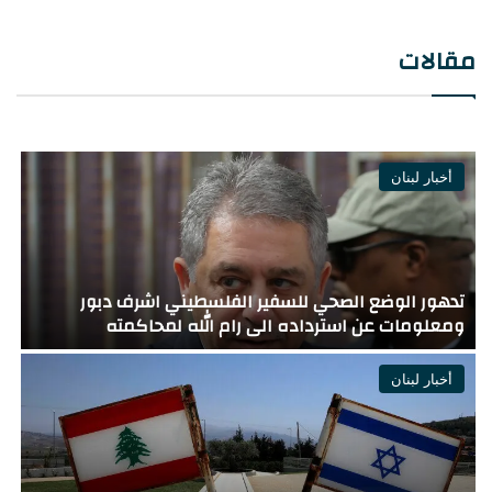
مقالات
أخبار لبنان
يديعوت العبرية سمح بالنشر : قُتل الرائد (احتياط) هاريل
بيرنستوك والرائد (احتياط) تامير فاكنين في جنوب لبنان
“
أخبار لبنان