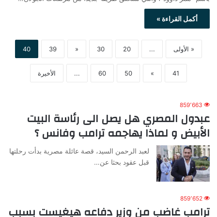
أكمل القراءة »
« الأولى
...
20
30
«
39
40
41
»
50
60
...
الأخيرة
859٬663
عبدول المصري هل يصل الى رئاسة البيت
الأبيض و لماذا يهاجمه ترامب وفانس ؟
لعبد الرحمن السيد، قصة عائلة مصرية بدأت رحلتها
قبل عقود بحثا عن…
859٬652
ترامب غاضب من وزير دفاعه هيغيست بسبب