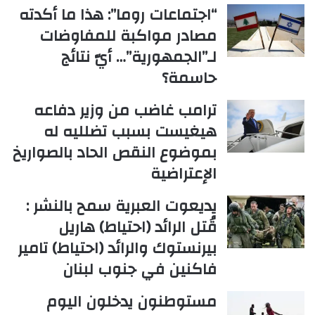
“اجتماعات روما”: هذا ما أكدته
مصادر مواكبة للمفاوضات
لـ”الجمهورية”… أيّ نتائج
حاسمة؟
ترامب غاضب من وزير دفاعه
هيغيست بسبب تضلليه له
بموضوع النقص الحاد بالصواريخ
الإعتراضية
يديعوت العبرية سمح بالنشر :
قُتل الرائد (احتياط) هاريل
بيرنستوك والرائد (احتياط) تامير
فاكنين في جنوب لبنان
مستوطنون يدخلون اليوم