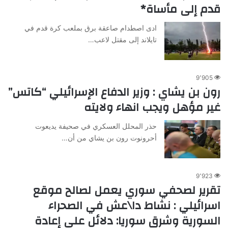
قدم إلى مأساة*
ادى اصطدام صاعقة برق بملعب كرة قدم في
تايلاند إلى مقتل لاعب…
9٬905
رون بن يشاي : وزير الدفاع الإسرائيلي “كاتس”
غير مؤهل ويجب انهاء ولايته
حذر المحلل العسكري في صحيفة يديعوت
أحرونوت رون بن يشاي من أن…
9٬923
تقرير لصحفي سوري يعمل لصالح موقع
اسرائيلي : نشاط دا\عش في الصحراء
السورية وشرق سوريا: دلائل على إعادة