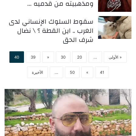
ومذهبيته من قدميه …
سقوط السلوك الإنساني لدى
الغرب .. اين القطة ؟ \ نضال
شرف الحق
« الأولى
...
20
30
«
39
40
41
»
50
...
الأخيرة