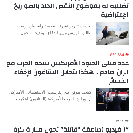
تضلليه له بموضوع النقص الحاد بالصواريخ
الإعتراضية
بحسب تقرير نشرته صحيفة واشنطن بوست،
طالب الرئيس وزير الدفاع بتوضيحات حول…
859٬684
عدد قتلى الجنود الأمريكيين نتيجة الحرب مع
ايران صادم .. هكذا يتحايل البنتاغون لإخفاء
الخسائر
كشف موقع “ذي إنترسبت” الاستقصائي الأميركي
أن وزارة الحرب الأميركية (البنتاغون) ابتكرت…
9٬919
*( فيديو )صاعقة “قاتلة” تحول مباراة كرة