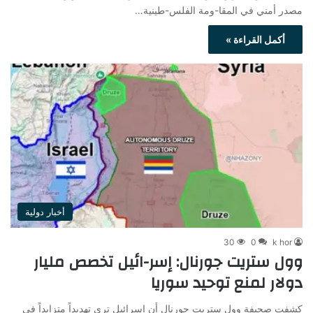
مصدر أمني في المقا-ومة الفلس-طينية…
أكمل القراءة »
أخبار دولية
30
0
k hor
وول ستريت جورنال: إسر-ائيل تخصص مليار
دولار لمنع توحيد سوريا
كشفت صحيفة وول ستريت جورنال أن إسرائيل ترى تهديداً متزايداً في