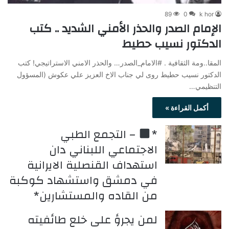
89
0
k hor
الإمام الصدر والحذر الأمني الشديد .. كتب
الدكتور نسيب حطيط
المقا..ومة الثقافية . #الامام_الصدر… والحذر الامني الاستراتيجي! كتب
الدكتور نسيب حطيط روى لي جناب الاخ العزيز علي عكوش (المسؤول
التنظيمي…
أكمل القراءة »
*
– التجمع الطبي
الاجتماعي اللبناني دان
استهداف القنصلية الايرانية
في دمشق واستشهاد كوكبة
من القاده والمستشارين*
لمن يجرؤ على خلع طائفيته