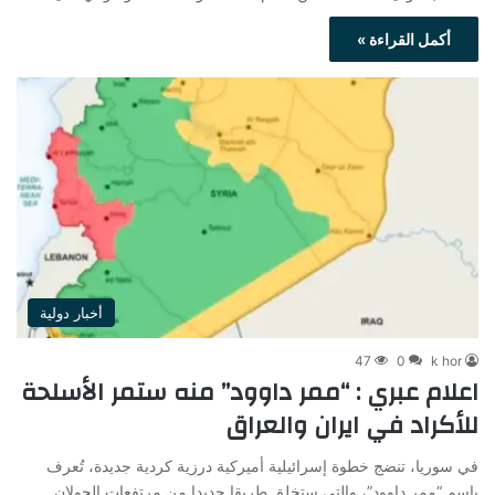
أكمل القراءة »
أخبار دولية
47
0
k hor
اعلام عبري : “ممر داوود” منه ستمر الأسلحة
للأكراد في ايران والعراق
في سوريا، تنضج خطوة إسرائيلية أميركية درزية كردية جديدة، تُعرف
باسم “ممر داوود”، والتي ستخلق طريقا جديدا من مرتفعات الجولان…