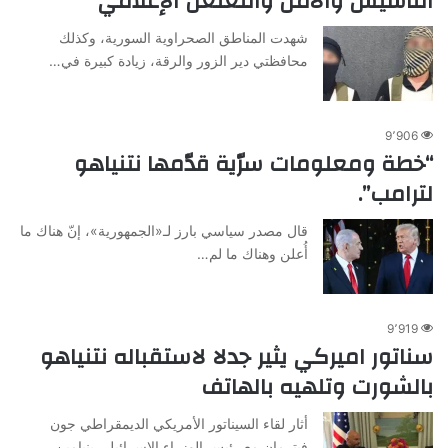
التأسيس والأمن والتغلغل الإعلامي
شهدت المناطق الصحراوية السورية، وكذلك
محافظتي دير الزور والرقة، زيادة كبيرة في…
9٬906
“خطة ومعلومات سرّية قدّمها نتنياهو
لترامب”.
قال مصدر سياسي بارز لـ«الجمهورية»، إنّ هناك ما
أُعلن وهناك ما لم…
9٬919
سناتور اميركي يثير جدلا لاستقباله نتنياهو
بالشورت وتلهيه بالهاتف
أثار لقاء السيناتور الأمريكي الديمقراطي جون
فيترمان مع رئيس الوزراء الإسرائيلي بنيامين…