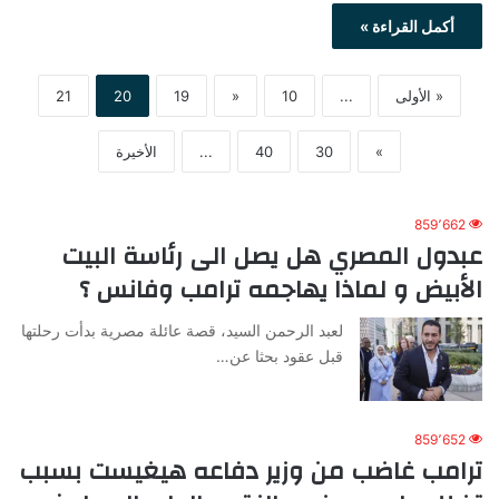
أكمل القراءة »
« الأولى
...
10
«
19
20
21
»
30
40
...
الأخيرة
859٬662
عبدول المصري هل يصل الى رئاسة البيت
الأبيض و لماذا يهاجمه ترامب وفانس ؟
لعبد الرحمن السيد، قصة عائلة مصرية بدأت رحلتها
قبل عقود بحثا عن…
859٬652
ترامب غاضب من وزير دفاعه هيغيست بسبب