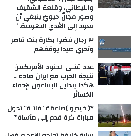
والليطاني، وقلعة الشقيف
وصور مجالٌ حيويّ ينبغي أن
يعود إلى الأيدي اليهودية.”
٣ رجال فضوا بكارة بنت قاصر
وتحري صيدا يوقفهم
عدد قتلى الجنود الأمريكيين
نتيجة الحرب مع ايران صادم ..
هكذا يتحايل البنتاغون لإخفاء
الخسائر
*( فيديو )صاعقة “قاتلة” تحول
مباراة كرة قدم إلى مأساة*
سارة خليفة تواجه الإعدام فهل