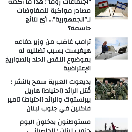
“اجتماعات روما”: هذا ما أكدته
مصادر مواكبة للمفاوضات
لـ”الجمهورية”… أيّ نتائج
حاسمة؟
ترامب غاضب من وزير دفاعه
هيغيست بسبب تضلليه له
بموضوع النقص الحاد بالصواريخ
الإعتراضية
يديعوت العبرية سمح بالنشر :
قُتل الرائد (احتياط) هاريل
بيرنستوك والرائد (احتياط) تامير
فاكنين في جنوب لبنان
مستوطنون يدخلون اليوم
جنوب لبنان : الحاصباني،