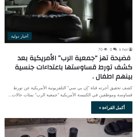
أخبار دولية
70
0
k hor
فضيحة تهز “جمعية الرب” الأمريكية بعد
كشف تورط قساوستها باعتداءات جنسية
بينهم اطفال .
كشف تحقيق أجرته قناة “إن بي سي” التلفزيونية الأمريكية عن تورط
قساوسة وموظفين في الكنيسة الأمريكية “جمعية الرب” بمئات حالات…
أكمل القراءة »