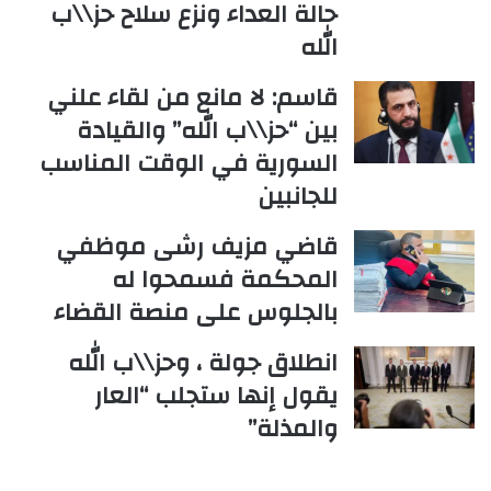
حالة العداء ونزع سلاح حز\\ب
الله
قاسم: لا مانع من لقاء علني
بين “حز\\ب الله” والقيادة
السورية في الوقت المناسب
للجانبين
قاضي مزيف رشى موظفي
المحكمة فسمحوا له
بالجلوس على منصة القضاء
انطلاق جولة ، وحز\\ب الله
يقول إنها ستجلب “العار
والمذلة”