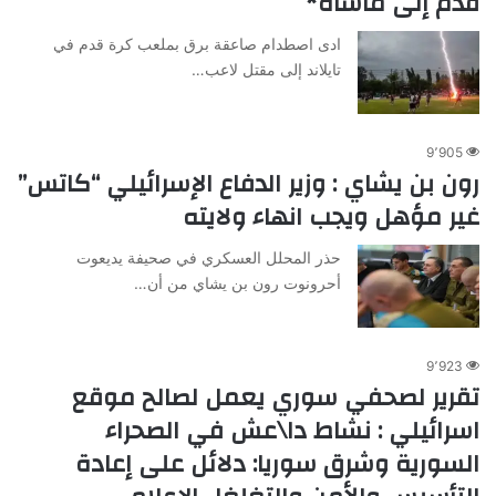
قدم إلى مأساة*
ادى اصطدام صاعقة برق بملعب كرة قدم في
تايلاند إلى مقتل لاعب…
9٬905
رون بن يشاي : وزير الدفاع الإسرائيلي “كاتس”
غير مؤهل ويجب انهاء ولايته
حذر المحلل العسكري في صحيفة يديعوت
أحرونوت رون بن يشاي من أن…
9٬923
تقرير لصحفي سوري يعمل لصالح موقع
اسرائيلي : نشاط دا\عش في الصحراء
السورية وشرق سوريا: دلائل على إعادة