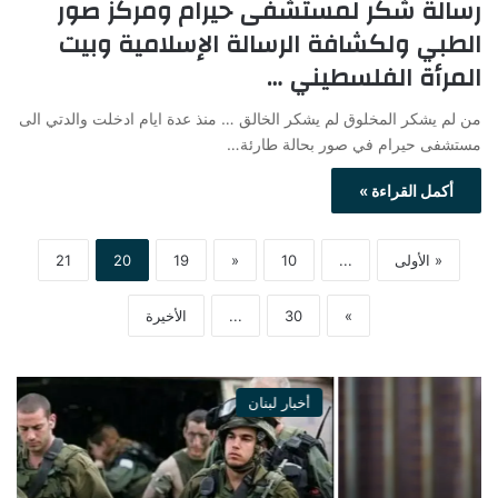
رسالة شكر لمستشفى حيرام ومركز صور
الطبي ولكشافة الرسالة الإسلامية وبيت
المرأة الفلسطيني …
من لم يشكر المخلوق لم يشكر الخالق … منذ عدة ايام ادخلت والدتي الى
مستشفى حيرام في صور بحالة طارئة…
أكمل القراءة »
« الأولى
...
10
«
19
20
21
»
30
...
الأخيرة
أخبار لبنان