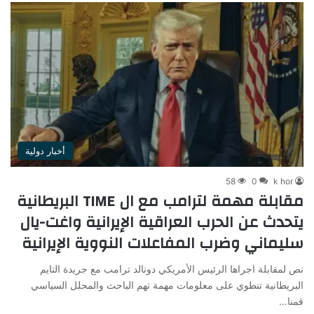
أخبار دولية
58
0
k hor
مقابلة مهمة لترامب مع ال TIME البريطانية
يتحدث عن الحرب العراقية الإيرانية واغت-يال
سليماني وضرب المفاعلات النووية الإيرانية
نص لمقابلة اجراها الرئيس الأمريكي دونالد ترامب مع جريدة التايم
البريطانية تنطوي على معلومات مهمة تهم الباحث والمحلل السياسي
قمنا…