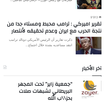
9٬913
تقرير اميركي : ترامب محبط ومستاء جدا من
نتجة الحرب مع ايران وعدم تحقيقه لأنتصار
ذكرت تقارير أن الرئيس الأمريكي دونالد ترامب
انتقد مساعديه بشدة خلال اجتماع…
آخر الأخبار
“جمعية زاير” تحت المجهر
البريطاني لشبهات صلات
بحز\\ب الله