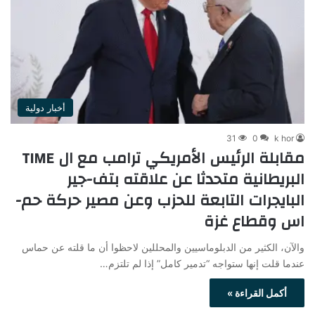
أخبار دولية
31
0
k hor
مقابلة الرئيس الأمريكي ترامب مع ال TIME
البريطانية متحدثا عن علاقته بتف-جير
البايجرات التابعة للحزب وعن مصير حركة حم-
اس وقطاع غزة
والآن، الكثير من الدبلوماسيين والمحللين لاحظوا أن ما قلته عن حماس
عندما قلت إنها ستواجه “تدمير كامل” إذا لم تلتزم…
أكمل القراءة »