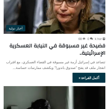
أخبار دولية
68
0
k hor
فضيحة غير مسبوقة في النيابة العسكرية
الإسرائيلية..
تتصاعد في إسرائيل أزمة غير مسبوقة في القضاء العسكري، مع اقتراب
انفجار ملف قد يفتح “صندوق باندورا” ويكشف ممارسات حساسة…
أكمل القراءة »