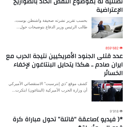
تضلليه له بموضوع النقص الحاد بالصواريخ
الإعتراضية
بحسب تقرير نشرته صحيفة واشنطن بوست،
طالب الرئيس وزير الدفاع بتوضيحات حول…
859٬682
عدد قتلى الجنود الأمريكيين نتيجة الحرب مع
ايران صادم .. هكذا يتحايل البنتاغون لإخفاء
الخسائر
كشف موقع “ذي إنترسبت” الاستقصائي الأميركي
أن وزارة الحرب الأميركية (البنتاغون) ابتكرت…
9٬918
*( فيديو )صاعقة “قاتلة” تحول مباراة كرة